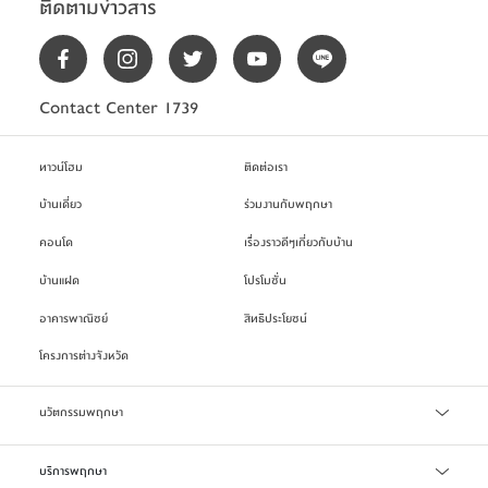
ติดตามข่าวสาร
Contact Center 1739
ทาวน์โฮม
ติดต่อเรา
บ้านเดี่ยว
ร่วมงานกับพฤกษา
คอนโด
เรื่องราวดีๆเกี่ยวกับบ้าน
บ้านแฝด
โปรโมชั่น
อาคารพาณิชย์
สิทธิประโยชน์
โครงการต่างจังหวัด
นวัตกรรมพฤกษา
เทคโนโลยี Precast
บริการพฤกษา