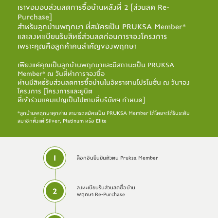
เราขอมอบส่วนลดการซื้อบ้านหลังที่ 2 [ส่วนลด Re-
Purchase]
สำหรับลูกบ้านพฤกษา ที่สมัครเป็น PRUKSA Member*
และลงทะเบียนรับสิทธิ์ส่วนลดก่อนการจองโครงการ
เพราะคุณคือลูกค้าคนสำคัญของพฤกษา
เพียงแค่คุณเป็นลูกบ้านพฤกษาและมีสถานะเป็น PRUKSA
Member* ณ วันที่ทำการจองซื้อ
ท่านมีสิทธิ์รับส่วนลดการซื้อบ้านในอัตราตามโปรโมชั่น ณ วันจอง
โครงการ [โครงการและยูนิต
ที่เข้าร่วมแคมเปญเป็นไปตามที่บริษัทฯ กำหนด]
*ลูกบ้านพฤกษาทุกท่าน สามารถสมัครเป็น PRUKSA Member ได้โดยจะได้รับระดับ
สมาชิกตั้งแต่ Silver, Platinum หรือ Elite
1
ล็อกอินยืนยันตัวตน Pruksa Member
ลงทะเบียนรับส่วนลดซื้อบ้าน
2
พฤกษา Re-Purchase