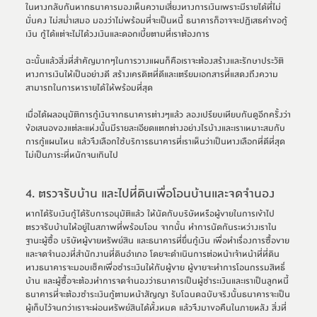
ในทางกลับกันหากธนาคารมองเห็นความเสี่ยงทางการเงินเพราะมีรายได้ที่ไม่
มั่นคง ไม่สม่ำเสมอ มองว่าไม่พร้อมที่จะเป็นหนี้ ธนาคารก็อาจจะปฏิเสธคำขอกู้
เงิน กู้ได้แต่จะไม่ได้วงเงินและดอกเบี้ยตามที่เราต้องการ
ฉะนั้นแล้วสิ่งที่สำคัญมากๆในการวางแผนก็คือเราจะต้องสร้างและรักษาประวัติ
ทางการเงินให้เป็นอย่างดี สร้างเครดิตที่ดีและเตรียมเอกสารที่แสดงถึงความ
สามารถในการหารายได้ให้พร้อมที่สุด
เมื่อได้ผลอนุมัติการกู้เงินจากธนาคารต่างๆแล้ว ลองเปรียบเทียบกันดูอีกครั้งว่า
ข้อเสนอของแต่ละแห่งนั้นมีรายละเอียดแตกต่างอย่างไรบ้างและเราเหมาะสมกับ
การกู้แผนไหน แล้วจึงเลือกใช้บริการธนาคารที่เราเห็นว่าเป็นทางเลือกที่ดีที่สุด 
ไม่เป็นภาระที่หนักจนเกินไป
4. ตรวจรับบ้าน และไปที่ดินเพื่อโอนบ้านและจดจำนอง
หากได้รับเงินกู้ได้รับการอนุมัติแล้ว ให้นัดกับบริษัทหรือผู้ขายในการเข้าไป
ตรวจรับบ้านให้อยู่ในสภาพที่พร้อมโอน จากนั้น ทำการนัดกันระหว่างเราใน
ฐานะผู้ซื้อ บริษัทผู้ขายทรัพย์สิน และธนาคารที่ยื่นกู้เงิน เพื่อทำเรื่องการซื้อขาย
และจดจำนองที่สำนักงานที่ดินอำเภอ โดยจะดำเนินการต่อหน้าเจ้าหน้าที่ที่ดิน 
ทางธนาคารจะมอบเช็คเพื่อชำระเงินให้กับผู้ขาย ผู้ขายจะทำการโอนกรรมสิทธิ์
บ้าน และผู้ซื้อจะต้องทำการจดจำนองว่าธนาคารเป็นผู้ชำระเงินและเราเป็นลูกหนี้
ธนาคารที่จะต้องชำระเงินกู้ตามหน้าสัญญา รับโฉนดฉบับจริงนั้นธนาคารจะเป็น
ผู้เก็บไว้จนกว่าเราจะผ่อนทรัพย์สินได้ทั้งหมด แล้วจึงมาขอคืนในภายหลัง สิ่งที่