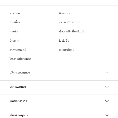
ทาวน์โฮม
ติดต่อเรา
บ้านเดี่ยว
ร่วมงานกับพฤกษา
คอนโด
เรื่องราวดีๆเกี่ยวกับบ้าน
บ้านแฝด
โปรโมชั่น
อาคารพาณิชย์
สิทธิประโยชน์
โครงการต่างจังหวัด
นวัตกรรมพฤกษา
เทคโนโลยี Precast
บริการพฤกษา
บริการสินเชื่อ
โอกาสทางธุรกิจ
บริการแจ้งซ่อม/แจ้งปัญหา
จัดซื้อจัดจ้าง
เกี่ยวกับพฤกษา