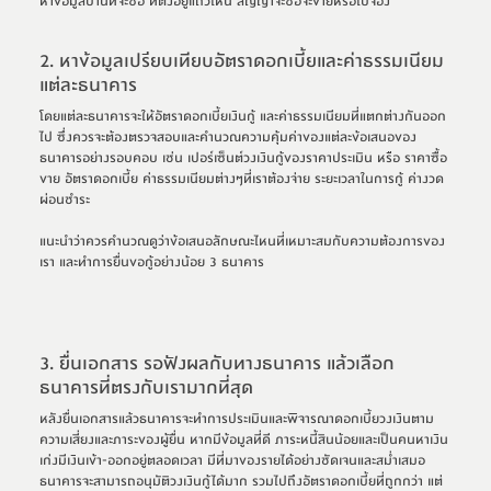
หาข้อมูลบ้านที่จะซื้อ ที่ตั้งอยู่แถวไหน สัญญาจะซื้อจะขายหรือใบจอง
2. หาข้อมูลเปรียบเทียบอัตราดอกเบี้ยและค่าธรรมเนียม
แต่ละธนาคาร
โดยแต่ละธนาคารจะให้อัตราดอกเบี้ยเงินกู้ และค่าธรรมเนียมที่แตกต่างกันออก
ไป ซึ่งควรจะต้องตรวจสอบและคำนวณความคุ้มค่าของแต่ละข้อเสนอของ
ธนาคารอย่างรอบคอบ เช่น เปอร์เซ็นต์วงเงินกู้ของราคาประเมิน หรือ ราคาซื้อ
ขาย อัตราดอกเบี้ย ค่าธรรมเนียมต่างๆที่เราต้องจ่าย ระยะเวลาในการกู้ ค่างวด
ผ่อนชำระ
แนะนำว่าควรคำนวณดูว่าข้อเสนอลักษณะไหนที่เหมาะสมกับความต้องการของ
เรา และทำการยื่นขอกู้อย่างน้อย 3 ธนาคาร
3. ยื่นเอกสาร รอฟังผลกับทางธนาคาร แล้วเลือก
ธนาคารที่ตรงกับเรามากที่สุด
หลังยื่นเอกสารแล้วธนาคารจะทำการประเมินและพิจารณาดอกเบี้ยวงเงินตาม
ความเสี่ยงและภาระของผู้ยื่น หากมีข้อมูลที่ดี ภาระหนี้สินน้อยและเป็นคนหาเงิน
เก่งมีเงินเข้า-ออกอยู่ตลอดเวลา มีที่มาของรายได้อย่างชัดเจนและสม่ำเสมอ 
ธนาคารจะสามารถอนุมัติวงเงินกู้ได้มาก รวมไปถึงอัตราดอกเบี้ยที่ถูกกว่า แต่