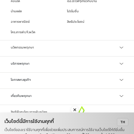
คอนโด
เรื่องราวดีๆเกี่ยวกับบ้าน
บ้านแฝด
โปรโมชั่น
อาคารพาณิชย์
สิทธิประโยชน์
โครงการต่างจังหวัด
นวัตกรรมพฤกษา
เทคโนโลยี Precast
บริการพฤกษา
บริการสินเชื่อ
โอกาสทางธุรกิจ
บริการแจ้งซ่อม/แจ้งปัญหา
จัดซื้อจัดจ้าง
เกี่ยวกับพฤกษา
ลงทะเบียน Online Broker
LIFETIME WELL-LIVING
รับซื้อที่ดิน
สิทธิพิเศษโครงการพันธมิตร
รู้จักพฤกษา
เว็บไซต์นี้มีการใช้งานคุกกี้
TH
ข่าวสารและสื่อ
นโยบายคุกกี้
นโยบายการคุ้มครองข้อมูลส่วนบุคคล
เว็บไซต์ของเราใช้งานคุกกี้เพื่อช่วยเพิ่มประสบการณ์การใช้งานเว็บไซต์ให้ดียิ่งขึ้น
ข้อตกลงในการใช้งาน
แผนผังเว็บไซต์