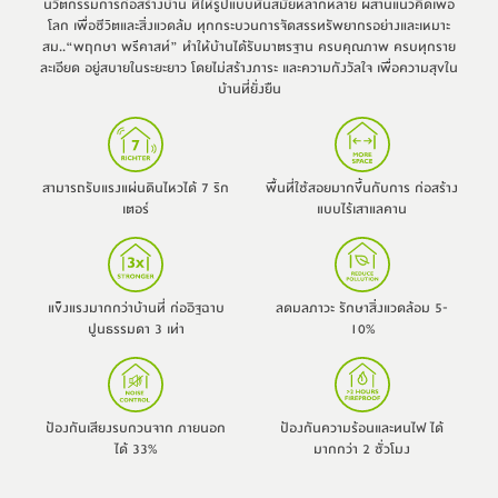
นวัตกรรมการก่อสร้างบ้าน ที่ให้รูปแบบทันสมัยหลากหลาย ผสานแนวคิดเพื่อ
โลก เพื่อชีวิตและสิ่งแวดล้ม ทุกกระบวนการจัดสรรทรัพยากรอย่างและเหมาะ
สม..“พฤกษา พรีคาสท์” ทำให้บ้านได้รับมาตรฐาน ครบคุณภาพ ครบทุกราย
ละเอียด อยู่สบายในระยะยาว โดยไม่สร้างภาระ และความกังวัลใจ เพื่อความสุขใน
บ้านที่ยั่งยืน
สามารถรับแรงแผ่นดินไหวได้ 7 ริก
พื้นที่ใช้สอยมากขึ้นกับการ ก่อสร้าง
เตอร์
แบบไร้เสาแลคาน
แข็งแรงมากกว่าบ้านที่ ก่ออิฐฉาบ
ลดมลภาวะ รักษาสิ่งแวดล้อม 5-
ปูนธรรมดา 3 เท่า
10%
ป้องกันเสียงรบกวนจาก ภายนอก
ป้องกันความร้อนและทนไฟ ได้
ได้ 33%
มากกว่า 2 ชั่วโมง