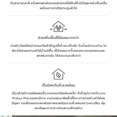
กันสามารถทาสี หรือตกแต่งด้วยวอลล์เปเปอร์ได้ทันทีไม่มีปัญหาผนังเป็นคลื่น
เหมือนการก่ออิฐฉาบปูนทั่วไป
ช่วยเพิ่มพื้นที่ใช้สอยมากกว่า
ก่อสร้างโดยใช้ผนังคอนกรีตสำเร็จรูปที่แข็งแรงเป็นตัว รับน้ำหนักของบ้าน ไม่
ต้องใช้เสาและคานทำให้บ้านมีพื้น ที่ใช้สอยมากขึ้นและสามารถออกแบบและ
ตกแต่งภายใน ได้สวยงามลงตัวกว่า
เป็นมิตรกับสิ่งแวดล้อม
เนื่องด้วยมีการผลิตแผ่นชิ้นงานคอนกรีตเสริมเหล็ก สำเร็จรูปมาจากโรงงาน
Pruksa Precastและมีการ ขนส่งแผ่นมาติดตั้งที่โครงการก่อสร้างทำให้ลด
ปัญหา ขยะที่ส่งผลกระทบต่อสภาพแวดล้อมรวมทั้งลดมลภาวะทางเสียง ฝุ่น
และปัญหาการจราจรในสถานที่ก่อสร้าง