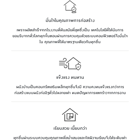
มั่นใจในคุณภาพการก่อสร้าง
เพราะผลิตสำเร็จจากโรงงานที่ทันสมัยที่สุดซึ่งเป็น เทคโนโลยีที่ได้นับการ
ยอมรับจากทั่วโลกทุกขั้นตอนผ่านการควบคุมด้วยระบบคอมพิวเตอร์จึงมั่นใจ
ใน คุณภาพที่ได้มาตรฐานเดียวกันทุกชิ้น
แข็งแรง ทนทาน
ผนังบ้านเป็นคอนกรีตเสริมเหล็กทุกชิ้นจึงมี ความคงทนแข็งแรงกว่าการ
ก่อสร้างแบบผนังก่ออิฐทั่วไปหลายเท่า หมดปัญหาการแตกร้าวจากการฉาบ
เรียบสวย เนี้ยบกว่า
ทุกชิ้นผ่านระบบควบคุมคุณภาพที่สม่ำเสมอและขัดผิวจนเรียบจึงได้ระดับเท่า