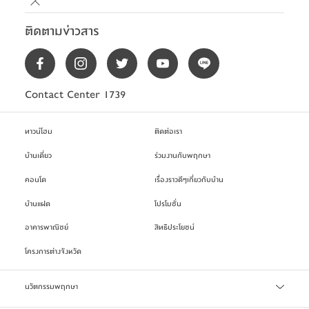
ติดตามข่าวสาร
Contact Center 1739
ทาวน์โฮม
ติดต่อเรา
บ้านเดี่ยว
ร่วมงานกับพฤกษา
คอนโด
เรื่องราวดีๆเกี่ยวกับบ้าน
บ้านแฝด
โปรโมชั่น
อาคารพาณิชย์
สิทธิประโยชน์
โครงการต่างจังหวัด
นวัตกรรมพฤกษา
เทคโนโลยี Precast