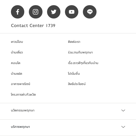
Contact Center 1739
ทาวน์โฮม
ติดต่อเรา
บ้านเดี่ยว
ร่วมงานกับพฤกษา
คอนโด
เรื่องราวดีๆเกี่ยวกับบ้าน
บ้านแฝด
โปรโมชั่น
อาคารพาณิชย์
สิทธิประโยชน์
โครงการต่างจังหวัด
นวัตกรรมพฤกษา
เทคโนโลยี Precast
บริการพฤกษา
บริการสินเชื่อ