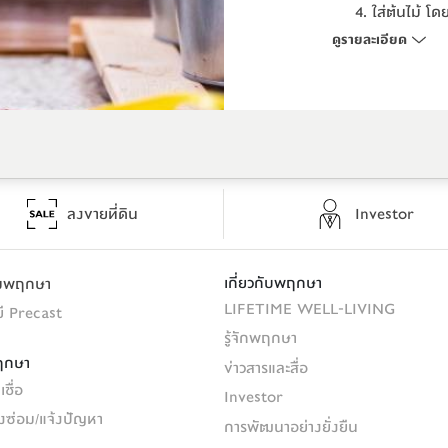
ใส่ต้นไม้ โด
ใส่ต้นไม้ โด
ด้วยนะ
ด้วยนะ
ดูรายละเอียด
ประดับ ตกแ
ประดับ ตกแ
ลงขายที่ดิน
Investor
เกี่ยวกับพฤกษา
รมพฤกษา
LIFETIME WELL-LIVING
ี Precast
รู้จักพฤกษา
ฤกษา
ข่าวสารและสื่อ
ชื่อ
Investor
้งซ่อม/แจ้งปัญหา
การพัฒนาอย่างยั่งยืน