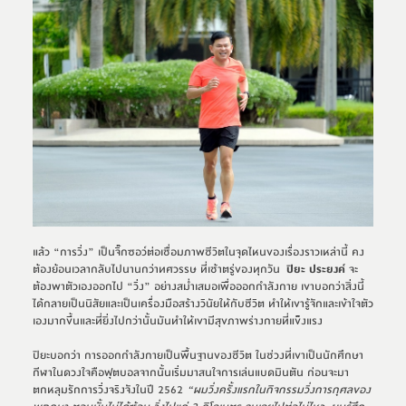
แล้ว “การวิ่ง” เป็นจิ๊กซอว์ต่อเชื่อมภาพชีวิตในจุดไหนของเรื่องราวเหล่านี้ คง
ต้องย้อนเวลากลับไปนานกว่าทศวรรษ ที่เช้าตรู่ของทุกวัน  
ปิยะ ประยงค์
 จะ
ต้องพาตัวเองออกไป “วิ่ง” อย่างสม่ำเสมอเพื่อออกกำลังกาย เขาบอกว่าสิ่งนี้
ได้กลายเป็นนิสัยและเป็นเครื่องมือสร้างวินัยให้กับชีวิต ทำให้เขารู้จักและเข้าใจตัว
เองมากขึ้นและที่ยิ่งไปกว่านั้นมันทำให้เขามีสุขภาพร่างกายที่แข็งแรง
ปิยะบอกว่า การออกกำลังกายเป็นพื้นฐานของชีวิต ในช่วงที่เขาเป็นนักศึกษา 
กีฬาในดวงใจคือฟุตบอลจากนั้นเริ่มมาสนใจการเล่นแบดมินตัน ก่อนจะมา
ตกหลุมรักการวิ่งจริงจังในปี 2562 
“ผมวิ่งครั้งแรกในกิจกรรมวิ่งการกุศลของ