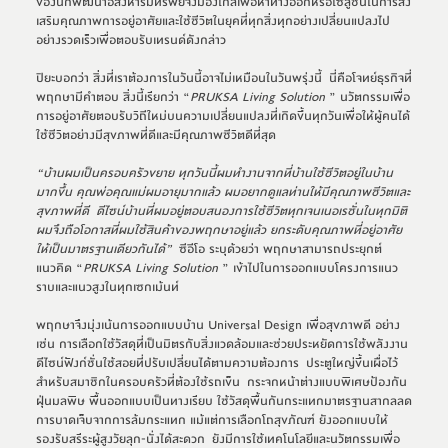
ของนักพัฒนาอสังหาริมทรัพย์จึงมองไกลเพื่อหาทางออกหรือโซลูชั่นในการส่ง
เสริมคุณภาพการอยู่อาศัยและใช้ชีวิตในยุคที่ทุกสิ่งทุกอย่างเปลี่ยนแปลงไป
อย่างรวดเร็วเพื่อตอบรับเทรนด์ดังกล่าว
ปิยะบอกว่า สิ่งที่เราต้องการในวันนี้อาจไม่เหมือนในวันพรุ่งนี้  นี่คือโจทย์ธุรกิจที่
พฤกษามีคำตอบ สิ่งนี้เรียกว่า “
PRUKSA 
Living Solution 
” นวัตกรรมเพื่อ
การอยู่อาศัยตอบรับวิถีใหม่บนความเปลี่ยนแปลงที่เกิดขึ้นทุกวันเพื่อให้ผู้คนได้
ใช้ชีวิตอย่างมีสุขภาพที่ดีและมีคุณภาพชีวิตดีที่สุด
“บ้านผมเป็นครอบครัวขยาย ทุกวันนี้ผมทำงานจากที่บ้านใช้ชีวิตอยู่ในบ้าน
มากขึ้น คุณพ่อคุณแม่ผมอายุมากแล้ว ผมอยากดูแลท่านให้มีคุณภาพชีวิตและ
สุขภาพที่ดี  ดีไซน์บ้านที่ผมอยู่ตอบสนองการใช้ชีวิตทุกเจนเนอเรชั่นในทุกมิติ 
ผมจึงถือโอกาสที่ผมใช้สินค้าของพฤกษาอยู่แล้ว ยกระดับคุณภาพที่อยู่อาศัย
ให้เป็นมาตรฐานเดียวกันได้
”
  ซีอีโอ ระบุด้วยว่า พฤกษาสามารถประยุกต์
แนวคิด “
PRUKSA
Living Solution 
” เข้าไปในการออกแบบโครงการแนว
ราบและแนวสูงในทุกเซกเม้นท์  
พฤกษาจึงมุ่งเน้นการออกแบบบ้าน Universal Design เพื่อสุขภาพดี อย่าง
เช่น การเลือกใช้วัสดุที่เป็นมิตรกับสิ่งแวดล้อมและช่วยประหยัดการใช้พลังงาน  
ดีไซน์ฟังก์ชั่นใช้สอยที่ปรับเปลี่ยนได้ตามความต้องการ  ประตูใหญ่ขึ้นเผื่อไว้
สำหรับสมาชิกในครอบครัวที่ต้องใช้รถเข็น  กระจกหน้าต่างแบบพิเศษป้องกัน
ฝุ่นมลพิษ พื้นออกแบบเป็นทางเรียบ ใช้วัสดุพื้นกันกระแทกมาตรฐานสากลลด
การบาดเจ็บจากการล้มกระแทก แม้แต่การเลือกโถสุขภัณฑ์ ยังออกแบบให้
รองรับสรีระผู้สูงวัยลุก-นั่งได้สะดวก  ยังมีการใช้เทคโนโลยีและนวัตกรรมเพื่อ