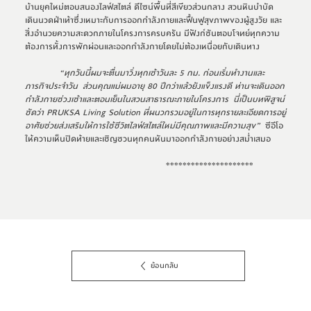
บ้านยุคใหม่ตอบสนองไลฟ์สไตล์ ดีไซน์พื้นที่สีเขียวส่วนกลาง สวนหินบำบัด
เดินนวดฝ่าเท้าซึ่งเหมาะกับการออกกำลังกายและฟื้นฟูสุขภาพของผู้สูงวัย และ
สิ่งอำนวยความสะดวกภายในโครงการครบครัน มีฟังก์ชันตอบโจทย์ทุกความ
ต้องการทั้งการพักผ่อนและออกกำลังกายโดยไม่ต้องเหนื่อยกับเดินทาง   
“ทุกวันนี้ผมจะตื่นมาวิ่งทุกเช้าวันละ 
5 
กม. ก่อนเริ่มทำงานและ
ภารกิจประจำวัน  ส่วนคุณแม่ผมอายุ 
80 
ปีกว่าแล้วยังแข็งแรงดี ท่านจะเดินออก
กำลังกายช่วงเช้าและตอนเย็นในสวนสาธารณะภายในโครงการ
  นี่เป็นบทพิสูจน์
ชัดว่า 
PRUKSA Living Solution 
ที่ผนวกรวมอยู่ในการทุกรายละเอียดการอยู่
อาศัยช่วยส่งเสริมให้การใช้ชีวิตไลฟ์สไตล์ใหม่มีคุณภาพและมีความสุข”
  ซีอีโอ 
ให้ความเห็นปิดท้ายและเชิญชวนทุกคนหันมาออกกำลังกายอย่างสม่ำเสมอ 
                                                          *********************
ย้อนกลับ