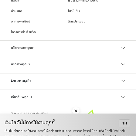
คอนโด
เรื่องราวดีๆเกี่ยวกับบ้าน
บ้านแฝด
โปรโมชั่น
อาคารพาณิชย์
สิทธิประโยชน์
โครงการต่างจังหวัด
นวัตกรรมพฤกษา
เทคโนโลยี Precast
บริการพฤกษา
บริการสินเชื่อ
โอกาสทางธุรกิจ
บริการแจ้งซ่อม/แจ้งปัญหา
จัดซื้อจัดจ้าง
เกี่ยวกับพฤกษา
ลงทะเบียน Online Broker
LIFETIME WELL-LIVING
รับซื้อที่ดิน
สิทธิพิเศษโครงการพันธมิตร
รู้จักพฤกษา
เว็บไซต์นี้มีการใช้งานคุกกี้
TH
ข่าวสารและสื่อ
นโยบายคุกกี้
นโยบายการคุ้มครองข้อมูลส่วนบุคคล
เว็บไซต์ของเราใช้งานคุกกี้เพื่อช่วยเพิ่มประสบการณ์การใช้งานเว็บไซต์ให้ดียิ่งขึ้น
ข้อตกลงในการใช้งาน
แผนผังเว็บไซต์