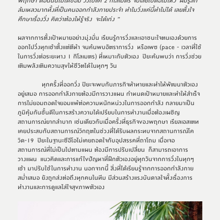
พฤกษา ตอนนั้นไม่ได้ซ้อม วิ่งไปแค่ 
2 
กิโลเมตร จบเลยไปต่อไม่ไหว  ผมรู้สึก
ล้มเหลวมากทั้งที่เป็นคนออกกำลังกายประจำ ทำไมวิ่งแค่นี้ทำไม่ได้ เลยตั้งใจ
ศึกษาเรื่องวิ่ง คิดว่าต้องให้รู้จริง  จะได้เก่ง ” 
ผลจากการตั้งเป้าหมายอย่างมุ่งมั่น เรียนรู้การวิ่งและเอาชนะใจตนเองด้วยการ
ออกไปวิ่งทุกเช้าตั้งแต่ตีห้า จนค้นพบอัตราการวิ่ง  หรือเพซ (pace - เวลาที่ใช้
ในการวิ่งต่อระยะทาง 1 กิโลเมตร) ที่เหมาะกับตัวเอง  ปิยะค้นพบว่า การวิ่งช่วย
เติมพลังเติมความสุขให้ชีวิตได้ในทุกๆ วัน  
                ทุกครั้งที่ออกวิ่ง ปิยะจะพบกับภารกิจท้าทายและทำให้พัฒนาตัวเอง
อยู่เสมอ การออกกำลังกายต้องมีการวางแผน กำหนดเป้าหมายและทำให้สำเร็จ 
การไม่ยอมถอดใจยอมแพ้ต่อความหนักหน่วงในการออกกำลัง กลายมาเป็น
ภูมิคุ้มกันชั้นดีในการสร้างความได้เปรียบในการทำงานเมื่อต้องเผชิญ
สถานการณ์ยากลำบาก เช่นเดียวกับเมื่อครั้งที่ธุรกิจของพฤกษา เรียลเอสเตท 
เคยประสบกับสถานการณ์วิกฤตในช่วงที่ได้รับผลกระทบจากสถานการณ์โค
วิด-19  ปิยะในฐานะซีอีโอไม่เคยถอดใจกับอุปสรรคที่ถาโถม เมื่อเจอ
สถานการณ์ที่ไม่เป็นไปตามแผน ต้องมีการปรับเปลี่ยน  ก็สามารถเอาการ
วางแผน  แนวคิดและการแก้ไขปัญหาที่ฝึกตัวเองอยู่ทุกวันจากการวิ่งในทุกๆ 
เช้า มาปรับใช้ในการทำงาน นอกจากนี้ สิ่งที่ได้เรียนรู้จากการออกกำลังกาย
สม่ำเสมอ ยังถูกส่งต่อถึงทุกคนในทีม มีส่วนสร้างแรงบันดาลใจทั้งเรื่องการ
ทำงานและการดูแลใส่ใจสุขภาพตัวเอง