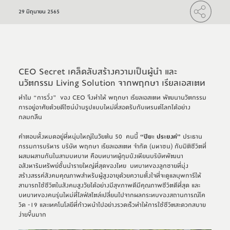
29 มิถุนายน 2565
CEO Secret เคล็ดลับสร้างความเป็นผู้นำ และ
นวัตกรรม Living Solution จากพฤกษา เรียลเอสเตท
ทำไม “การวิ่ง”  ของ CEO จึงทำให้ พฤกษา เรียลเอสเตท พัฒนานวัตกรรม
การอยู่อาศัยด้วยดีไซน์บ้านรูปแบบใหม่ที่สอดรับกับเทรนด์โลกได้อย่าง
กลมกลืน   
คำตอบทั้งหมดอยู่ที่หนุ่มใหญ่ในวัยต้น 50  คนนี้ 
“ปิยะ ประยงค์” 
ประธาน
กรรมการบริหาร บริษัท พฤกษา เรียลเอสเตท จำกัด (มหาชน) กับมิติชีวิตที่
ผสมผสานกันในสามบทบาท คือบทบาทผู้กุมบังเหียนบริษัทพัฒนา
อสังหาริมทรัพย์ชั้นนำรายใหญ่ที่สุดของไทย  บทบาทของลูกชายที่มุ่ง
สร้างสรรค์สังคมคุณภาพสำหรับผู้สูงอายุด้วยความตั้งใจที่จะดูแลบุพการีให้
สามารถใช้ชีวิตในสังคมสูงวัยได้อย่างมีสุขภาพดีมีคุณภาพชีวิตดีที่สุด และ
บทบาทของคนรุ่นใหม่ที่ไลฟ์สไตล์เปลี่ยนไปจากผลกระทบของสถานการณ์โค
วิด -19 และเทคโนโลยีที่ก้าวหน้าไปอย่างรวดเร็วทำให้การใช้ชีวิตสะดวกสบาย
ง่ายขึ้นมาก  