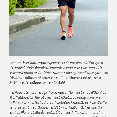
“ผมบอกน้องๆ ในทีมพฤกษาอยู่เสมอว่า วิ่ง เป็นการฝึกวินัยให้ชีวิต คุณจะ
ทำงานอะไรให้สำเร็จได้คุณต้องมีวินัยกับตัวเองก่อน มี 
passion 
กับสิ่งที่ทำ 
วางแผนแล้วทำอย่างมุ่งมั่น ใช้ความพยายาม ฝ่าฟันอุปสรรคก็จะบรรลุเป้าหมาย
ได้แน่นอน
”
 ซีอีโอเผยเคล็ดลับสร้างความเป็นผู้นำในตัวเอง เคล็ดลับความ
สำเร็จในการทำงานที่ทุกคนสามารถฝึกฝนได้
การพัฒนานวัตกรรมการอยู่อาศัยของพฤกษา กับ “การวิ่ง” ของซีอีโอ เกี่ยว
เนื่องกันได้อย่างไร?  ปิยะ อธิบายว่า การวิ่งเป็นเรื่องของการดูแลสุขภาพ และ
ไลฟ์สไตล์ของเขาเองก็เปลี่ยนไปเช่นเดียวกับผู้คนทั่วโลกหลังจากต้องเผชิญกับ
สถานการณ์โควิด-19  อีกอย่างการใช้ชีวิตของผู้คนยังคำนึงถึงการดูแลสิ่ง
แวดล้อมเพื่อความยั่งยืน ทั้งสามเรื่องนี้เป็นเทรนด์สำคัญของโลก  ความคิด