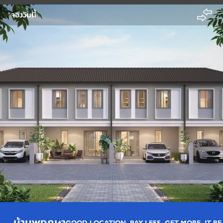
จองวันนี้
บ้านพฤกษา