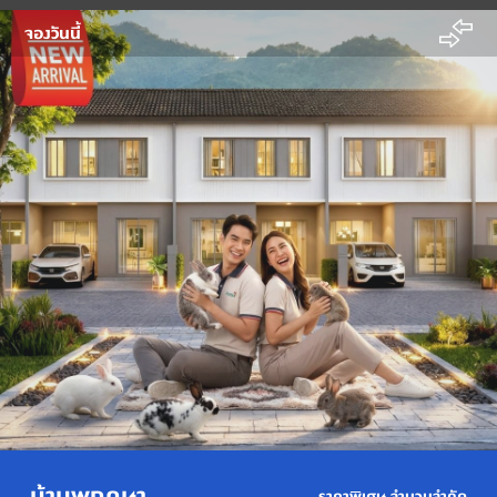
จองวันนี้
บ้านพฤกษา