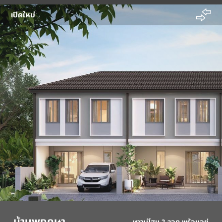
เปิดใหม่
บ้านพฤกษา