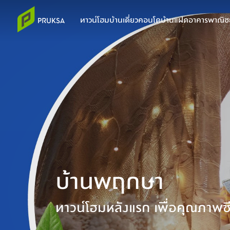
ทาวน์โฮม
บ้านเดี่ยว
คอนโด
บ้านแฝด
อาคารพาณิชย
บ้านพฤกษา
ทาวน์โฮมหลังแรก เพื่อคุณภาพชีวิ