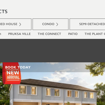
CTS
HED HOUSE
CONDO
SEMI-DETACHE
า
PRUKSA VILLE
THE CONNECT
PATIO
THE PLANT C
BOOK TODAY