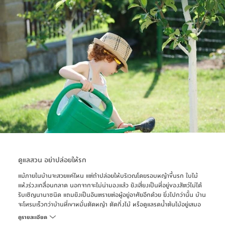
สะอาดง่ายอยู่แล้ว หลักๆ ก็แค่ปัดฝุ่นหรือใช้ผ้าชุบน้ำหมาดๆ แล้วเช็ด
แต่ถ้าเป็นพวกโซฟาเนื้อผ้าหรือกำมะหยี่ ก็อาจจะใช้เครื่องดูดฝุ่นช่วย เพราะเนื้อ
ผ้าลักษณะนี้เป็นแหล่งสะสมเชื้อโรคชั้นดี ยิ่งบ้านไหนมีลูกหรือสัตว์เลี้ยง ยิ่งต้อง
หมั่นทำความสะอาดเสมอ ทั้งนี้ทั้งนั้น ไม่ว่าเฟอร์นิเจอร์ชนิดไหน ก็ต้องระวัง
เรื่องความชื้นหรือสารเคมีต่างๆ เพราะอาจจะเสียหายได้ง่ายและพังก่อนเวลาที่
เหมาะสม
ดูแลสวน อย่าปล่อยให้รก
แม้ภายในบ้านจะสวยแค่ไหน แต่ถ้าปล่อยให้บริเวณโดยรอบหญ้าขึ้นรก ใบไม้
แห้งร่วงเกลื่อนกลาด นอกจากจะไม่น่ามองแล้ว ยังเสี่ยงเป็นที่อยู่ของสัตว์ไม่ได้
รับเชิญนานาชนิด แถมยังเป็นอันตรายต่อผู้อยู่อาศัยอีกด้วย ยิ่งไปกว่านั้น บ้าน
จะโทรมเร็วกว่าบ้านที่เขาหมั่นตัดหญ้า ตัดกิ่งไม้ หรือดูแลรดน้ำต้นไม้อยู่เสมอ
ซึ่งถ้าหากไม่มีเวลา เราอาจเรียกใช้บริการคนสวนมาช่วยอีกแรงก็ได้
ดูรายละเอียด