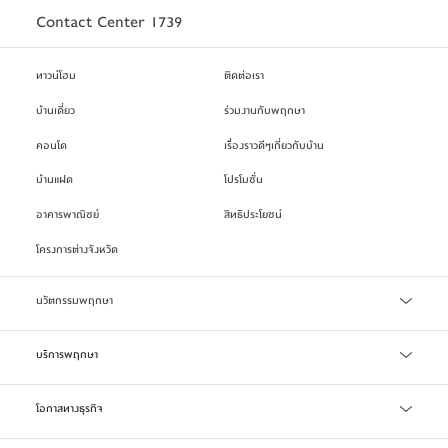
Contact Center 1739
ทาวน์โฮม
ติดต่อเรา
บ้านเดี่ยว
ร่วมงานกับพฤกษา
คอนโด
เรื่องราวดีๆเกี่ยวกับบ้าน
บ้านแฝด
โปรโมชั่น
อาคารพาณิชย์
สิทธิประโยชน์
โครงการต่างจังหวัด
นวัตกรรมพฤกษา
เทคโนโลยี Precast
บริการพฤกษา
บริการสินเชื่อ
โอกาสทางธุรกิจ
บริการแจ้งซ่อม/แจ้งปัญหา
จัดซื้อจัดจ้าง