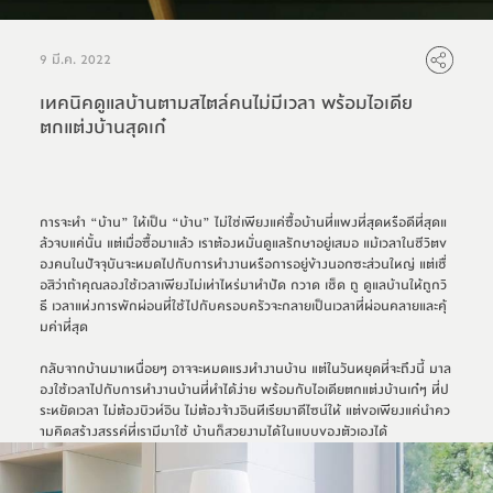
9 มี.ค. 2022
เทคนิคดูแลบ้านตามสไตล์คนไม่มีเวลา พร้อมไอเดีย
ตกแต่งบ้านสุดเก๋
การจะทำ “บ้าน” ให้เป็น “บ้าน” ไม่ใช่เพียงแค่ซื้อบ้านที่แพงที่สุดหรือดีที่สุดแ
ล้วจบแค่นั้น แต่เมื่อซื้อมาแล้ว เราต้องหมั่นดูแลรักษาอยู่เสมอ แม้เวลาในชีวิตข
องคนในปัจจุบันจะหมดไปกับการทำงานหรือการอยู่ข้างนอกซะส่วนใหญ่ แต่เชื่
อสิว่าถ้าคุณลองใช้เวลาเพียงไม่เท่าไหร่มาทำปัด กวาด เช็ด ถู ดูแลบ้านให้ถูกวิ
ธี เวลาแห่งการพักผ่อนที่ใช้ไปกับครอบครัวจะกลายเป็นเวลาที่ผ่อนคลายและคุ้
มค่าที่สุด
กลับจากบ้านมาเหนื่อยๆ อาจจะหมดแรงทำงานบ้าน แต่ในวันหยุดที่จะถึงนี้ มาล
องใช้เวลาไปกับการทำงานบ้านที่ทำได้ง่าย พร้อมกับไอเดียตกแต่งบ้านเก๋ๆ ที่ป
ระหยัดเวลา ไม่ต้องบิวท์อิน ไม่ต้องจ้างอินทีเรียมาดีไซน์ให้ แต่ขอเพียงแค่นำคว
ามคิดสร้างสรรค์ที่เรามีมาใช้ บ้านก็สวยงามได้ในแบบของตัวเองได้