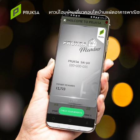
ทาวน์โฮม
บ้านเดี่ยว
คอนโด
บ้านแฝด
อาคารพาณิชย