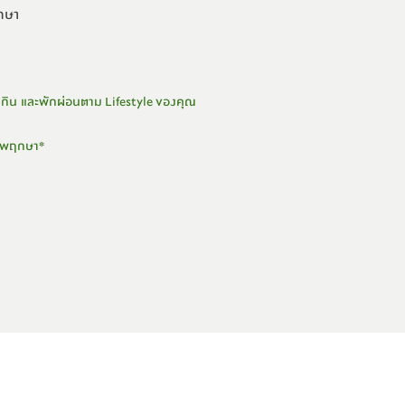
ฤกษา
 กิน และพักผ่อนตาม Lifestyle ของคุณ
กับพฤกษา*