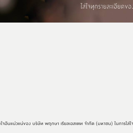
งใจอันแน่วแน่ของ บริษัท พฤกษา เรียลเอสเตท จำกัด (มหาชน) ในการใส่ใจดู