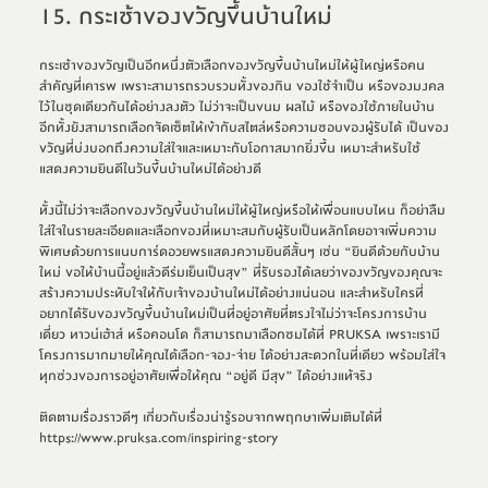
15. กระเช้าของขวัญขึ้นบ้านใหม่
กระเช้าของขวัญเป็นอีกหนึ่งตัวเลือกของขวัญขึ้นบ้านใหม่ให้ผู้ใหญ่หรือคน
สำคัญที่เคารพ เพราะสามารถรวบรวมทั้งของกิน ของใช้จำเป็น หรือของมงคล
ไว้ในชุดเดียวกันได้อย่างลงตัว ไม่ว่าจะเป็นขนม ผลไม้ หรือของใช้ภายในบ้าน 
อีกทั้งยังสามารถเลือกจัดเซ็ตให้เข้ากับสไตล์หรือความชอบของผู้รับได้ เป็นของ
ขวัญที่บ่งบอกถึงความใส่ใจและเหมาะกับโอกาสมากยิ่งขึ้น เหมาะสำหรับใช้
แสดงความยินดีในวันขึ้นบ้านใหม่ได้อย่างดี
ทั้งนี้ไม่ว่าจะเลือกของขวัญขึ้นบ้านใหม่
ให้ผู้ใหญ่หรือให้เพื่อน
แบบไหน 
ก็
อย่าลืม
ใส่ใจในรายละเอียดและเลือกของที่เหมาะสมกับผู้รับ
เป็นหลัก
โดยอาจเพิ่มความ
พิเศษด้วยการ
แนบการ์ดอวยพรแสดงความยินดีสั้นๆ เช่น “ยินดีด้วยกับบ้าน
ใหม่ ขอให้บ้านนี้อยู่แล้วดีร่มเย็นเป็นสุข” ที่รับรองได้เลยว่าของขวัญของคุณจะ
สร้างความประทับใจให้กับเจ้าของบ้านใหม่
ได้
อย่างแน่นอน 
และ
สำหรับใครที่
อยากได้รับของขวัญขึ้นบ้านใหม่
เป็น
ที่อยู่อาศัยที่ตรงใจ
ไม่ว่าจะ
โครงการบ้าน
เดี่ยว ทาวน์เฮ้าส์ หรือคอนโด ก็สามารถมาเลือกชมได้ที่ PRUKSA 
เพราะเรา
มี
โครงการมากมาย
ให้คุณได้
เลือก-จอง-จ่าย ได้อย่างสะดวกในที่เดียว พร้อมใส่ใจ
ทุกช่วงของการอยู่อาศัยเพื่อ
ให้
คุณ
 “อยู่ดี มีสุข” 
ได้อย่างแท้จริง 
ติดตามเรื่องราวดีๆ เกี่ยวกับเรื่องน่ารู้รอบจากพฤกษาเพิ่มเติมได้ที่ 
https://www.pruksa.com/inspiring-story