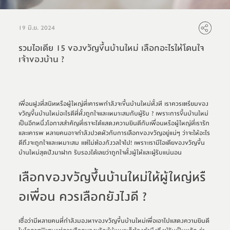
19 มิ.ย. 2024
รวมไอเดีย 15 ของขวัญขึ้นบ้านใหม่ เลือกอะไรให้โดนใจ
เจ้าของบ้าน ?
เพื่อนฝูงที่สนิทหรือผู้ใหญ่ที่เคารพกำลังจะขึ้นบ้านใหม่ทั้งที เราควรเตรียมของ
ขวัญ
ขึ้นบ้านใหม่
อะไรดีที่
ทั้งถูกใจและเหมาะสมกับผู้รับ
? 
เพราะ
การขึ้นบ้านใหม่
เป็นอีกหนึ่งโอกาสสำคัญที่เราจะได้แสดงความยินดีกับเพื่อนหรือผู้ใหญ่ที่เรารัก
และเคารพ หลายคน
อาจ
กำลังปวดหัวกับการเลือกของขวัญอยู่แน่ๆ ว่าจะให้อะไร
ดีถึงจะถูกใจและเหมาะสม 
แต่
ไม่ต้องกังวลใจไป! 
เพราะ
เรามีไอเดียของขวัญ
ขึ้น
บ้านใหม่
สุดปังมาฝาก รับรองได้เลยว่าถูกใจทั้งผู้ให้และผู้รับแน่นอน
เลือกของขวัญขึ้นบ้านใหม่ให้ผู้ใหญ่หรื
อเพื่อน ควรเลือกยังไงดี ?
เชื่อว่ามีหลายคนที่กำลังมองหาของขวัญขึ้นบ้านใหม่เพื่อเอาไปแสดงความยินดี