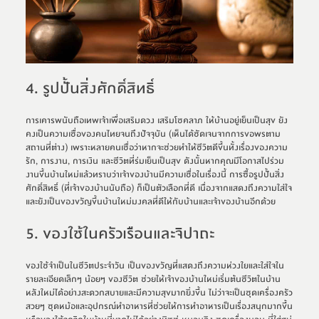
4. รูปปั้นสิ่งศักดิ์สิทธิ์
การเคารพนับถือเทพเจ้าเพื่อเสริมดวง เสริมโชคลาภ ให้บ้านอยู่เย็นเป็นสุข ยัง
คงเป็นความเชื่อของคนไทยจนถึงปัจจุบัน (เห็นได้ชัดเจนจากการขอพรตาม
สถานที่ต่าง) เพราะหลายคนเชื่อว่าหากจะช่วยทำให้ชีวิตดีขึ้นทั้งเรื่องของความ
รัก, การงาน, การเงิน และชีวิตที่ร่มเย็นเป็นสุข ดังนั้นหากคุณมีโอกาสไปร่วม
งานขึ้นบ้านใหม่แล้วทราบว่าเจ้าของบ้านมีความเชื่อในเรื่องนี้ การซื้อรูปปั้นสิ่ง
ศักดิ์สิทธิ์ (ที่เจ้าของบ้านนับถือ) ก็เป็นตัวเลือกที่ดี เนื่องจากแสดงถึงความใส่ใจ
และยังเป็นของขวัญขึ้นบ้านใหม่มงคลที่ดีให้กับบ้านและเจ้าของบ้านอีกด้วย
5. ของใช้ในครัวเรือนและจิปาถะ
ของใช้จำเป็นในชีวิตประจำวัน เป็นของขวัญที่แสดงถึงความห่วงใยและใส่ใจใน
รายละเอียดเล็กๆ น้อยๆ ของชีวิต ช่วยให้เจ้าของบ้านใหม่เริ่มต้นชีวิตในบ้าน
หลังใหม่ได้อย่างสะดวกสบายและมีความสุขมากยิ่งขึ้น ไม่ว่าจะเป็นชุดเครื่องครัว
สวยๆ ชุดหม้อและอุปกรณ์ทำอาหารที่ช่วยให้การทำอาหารเป็นเรื่องสนุกมากขึ้น 