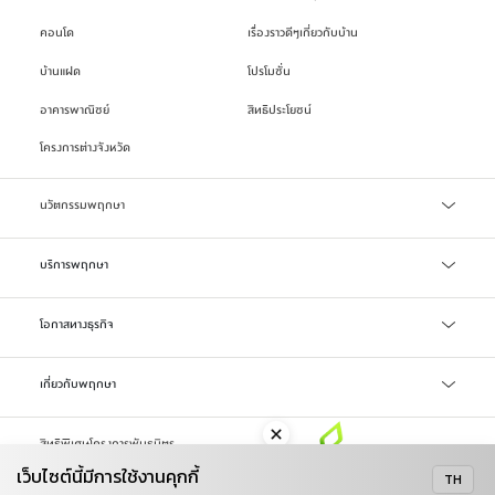
คอนโด
เรื่องราวดีๆเกี่ยวกับบ้าน
บ้านแฝด
โปรโมชั่น
อาคารพาณิชย์
สิทธิประโยชน์
โครงการต่างจังหวัด
นวัตกรรมพฤกษา
เทคโนโลยี Precast
บริการพฤกษา
บริการสินเชื่อ
โอกาสทางธุรกิจ
บริการแจ้งซ่อม/แจ้งปัญหา
จัดซื้อจัดจ้าง
เกี่ยวกับพฤกษา
ลงทะเบียน Online Broker
LIFETIME WELL-LIVING
รับซื้อที่ดิน
สิทธิพิเศษโครงการพันธมิตร
รู้จักพฤกษา
เว็บไซต์นี้มีการใช้งานคุกกี้
TH
ข่าวสารและสื่อ