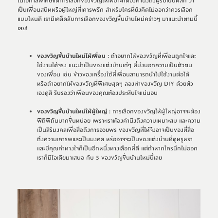
ในโอกาสพิเศษ
แต่การเลือกของขวัญให้เหมาะก็ต้องคำนึงถึงผู้รับเป็นหลัก
ว่า
เป็น
เพื่อน
สนิท
หรือผู้ใหญ่ที่เคารพรัก สำหรับใครที่
ยัง
คิดไม่ออก
ว่าควรเลือก
แบบไหนดี 
เรามีเคล็ดลับ
การเลือกของขวัญขึ้นบ้านใหม่
คร่าวๆ 
มาแนะนำ
ตามนี้
เลย
!
ของขวัญขึ้นบ้านใหม่ให้เพื่อน
: ถ้าอยากให้ของขวัญที่เพื่อนถูกใจและ
ใช้งานได้จริง แนะนำเป็นของแต่งบ้านเก๋ๆ ที่บ่งบอกความเป็นตัวตน
ของเพื่อน
เช่น
ข้าวของเครื่องใช้ที่เพื่อนสามารถนำไปใช้งานต่อได้
หรือถ้าอยากให้ของขวัญที่พิเศษสุดๆ ลองทำของขวัญ DIY ด้วยตัว
เองดูสิ รับรองว่าเพื่อนของคุณต้องประทับใจแน่นอน
ของขวัญขึ้นบ้านใหม่ให้ผู้ใหญ่
: การเลือกของขวัญให้ผู้ใหญ่อาจจะต้อง
พิถีพิถันมากขึ้นหน่อย เพราะเราต้องคำนึงถึงความเหมาะสม และความ
เป็นสิริมงคลเพื่อสื่อถึงการอวยพร ของขวัญที่ให้จึงอาจเป็นของที่สื่อ
ถึงความเคารพและเป็นมงคล หรืออาจจะเป็นของแต่งบ้านที่ดูหรูหรา
และมีคุณค่าทางใจก็เป็นอีกหนึ่งทางเลือกที่ดี แต่ถ้าหากใครนึกไม่ออก
เราก็มีไอเดียมาเสนอ กับ 5 ของขวัญขึ้นบ้านใหม่นี้เลย