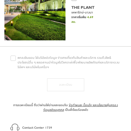
THE PLANT
เทพารักษ์-บางนา
ราคาเริ่มต้น
4.69
ลบ.
ตกลงยินยอม ให้บริษัทส่งข้อมูล ข่าวสารเกี่ยวกับสินค้าและบริการ รวมถึงสิทธิ
ประโยชน์อื่น ๆ ตลอดจนนำข้อมูลไปวิเคราะห์เพื่อพัฒนาผลิตภัณฑ์และบริการของบ
ริษัทฯ และบริษัทในเครือฯ
ลงทะเบียน
การลงทะเบียนนี้ ถือว่าท่านได้อ่านและยอมรับ
ข้อกำหนด เงื่อนไข และนโยบายคุ้มครอง
ข้อมูลส่วนบุคคล
เป็นที่เรียบร้อยแล้ว
Contact Center 1739