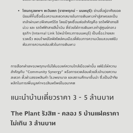
โซนกรุงเทพฯ ตะวันตก (ราชพฤกษ์ - นนทบุรี):
ย่านที่อยู่อาศัยยอด
นิยมที่ขึ้นชื่อเรื่องความสะดวกสบายในการเดินทางเข้าสู่สาทรและปิ่น
เกล้าผ่านทางพิเศษศรีรัช โดยมีจุดเชื่อมต่อสำคัญคือ
รถไฟฟ้าสายสี
ม่วง
และ
รถไฟฟ้าสายสีน้ำเงิน
ที่ช่วยให้การเดินทางเข้าสู่ศูนย์กลาง
ธุรกิจ (Internal Link ไปหน้าโครงการนนทบุรี) เป็นเรื่องง่ายและ
รวดเร็ว ตอบโจทย์ไลฟ์สไตล์คนเมืองที่ต้องการความเงียบสงบแต่ยัง
ต้องการความคล่องตัวในการเดินทาง
การเลือกทำเลของพฤกษาไม่ได้มองแค่ความใกล้เมืองเท่านั้น แต่ยังให้ความ
สำคัญกับ 
"Community Synergy" 
หรือการแวดล้อมด้วยสิ่งอำนวยความ
สะดวก ทั้งห้างสรรพสินค้า โรงพยาบาล และสถานศึกษาชั้นนำ ซึ่งเป็นปัจจัย
หลักในการเพิ่มมูลค่าของสินทรัพย์ในอนาคต
แนะนำบ้านเดี่ยวราคา 3 - 5 ล้านบาท
The Plant รังสิต - คลอง 5
บ้านแฝดราคา
ไม่เกิน 3 ล้านบาท