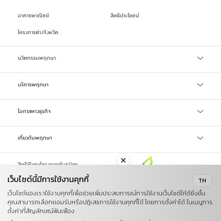
อาคารพาณิชย์
สิทธิประโยชน์
โครงการต่างจังหวัด
นวัตกรรมพฤกษา
เทคโนโลยี Precast
บริการพฤกษา
บริการสินเชื่อ
โอกาสทางธุรกิจ
บริการแจ้งซ่อม/แจ้งปัญหา
จัดซื้อจัดจ้าง
เกี่ยวกับพฤกษา
ลงทะเบียน Online Broker
LIFETIME WELL-LIVING
รับซื้อที่ดิน
สิทธิพิเศษโครงการพันธมิตร
รู้จักพฤกษา
เว็บไซต์นี้มีการใช้งานคุกกี้
TH
ข่าวสารและสื่อ
นโยบายคุกกี้
นโยบายการคุ้มครองข้อมูลส่วนบุคคล
เว็บไซต์ของเราใช้งานคุกกี้เพื่อช่วยเพิ่มประสบการณ์การใช้งานเว็บไซต์ให้ดียิ่งขึ้น
ข้อตกลงในการใช้งาน
แผนผังเว็บไซต์
คุณสามารถเลือกยอมรับหรือปฏิเสธการใช้งานคุกกี้ได้ โดยการตั้งค่าได้ ในเมนูการ
Investor
คำร้องขอใช้สิทธิข้อมูลส่วนบุคคล
ตั้งค่าที่สัญลักษณ์ฟันเฟือง