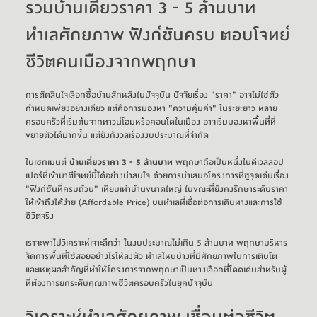
รวมบ้านเดี่ยวราคา 3 - 5 ล้านบาท
ทำเลศักยภาพ ฟังก์ชันครบ ตอบโจทย์
ชีวิตคนเมืองจากพฤกษา
การตัดสินใจเลือกซื้อบ้านสักหลังในปัจจุบัน ปัจจัยเรื่อง "ราคา" อาจไม่ใช่ตัว
กำหนดเพียงอย่างเดียว แต่คือการมองหา "ความคุ้มค่า" ในระยะยาว หลาย
ครอบครัวที่เริ่มต้นจาก
ทาวน์โฮม
หรือ
คอนโด
ในเมือง อาจเริ่มมองหาพื้นที่ที่
ขยายตัวได้มากขึ้น แต่ยังกังวลเรื่องงบประมาณที่จำกัด
ในเซกเมนต์ 
บ้านเดี่ยวราคา 3 - 5 ล้านบาท
 พฤกษาถือเป็นหนึ่งในดีเวลลอป
เปอร์ที่เข้ามาตีโจทย์นี้ได้อย่างน่าสนใจ ด้วยการนำเสนอโครงการที่ชูจุดเด่นเรื่อง 
"ฟังก์ชันที่ครบถ้วน" เทียบเท่าบ้านขนาดใหญ่ ในขณะที่ยังคงรักษาระดับราคา
ให้เข้าถึงได้ง่าย (Affordable Price) บนทำเลที่เอื้อต่อการเดินทางและการใช้
ชีวิตจริง
เราจะพาไปวิเคราะห์เจาะลึกว่า ในงบประมาณไม่เกิน 5 ล้านบาท พฤกษาบริหาร
จัดการพื้นที่ใช้สอยอย่างไรให้ลงตัว ทำเลไหนบ้างที่มีศักยภาพในการเติบโต 
และเหตุผลสำคัญที่ทำให้โครงการจากพฤกษาเป็นทางเลือกที่โดดเด่นสำหรับผู้
ที่ต้องการยกระดับคุณภาพชีวิตครอบครัวในยุคปัจจุบัน
วิเคราะห์ทำเลศักยภาพ เชื่อมต่อชีวิต