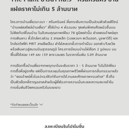
แฝดราคาไม่เกิน 5 ล้านบาท
โครงการ
บ้านเดี่ยวบางนา
 - ศรีนครินทร์ ที่ยกระดับความเป็นส่วนตัวด้วยดีไซน์ 
"บ้านแฝดสไตล์บ้านเดี่ยว" ที่ได้บ้าน 4 ห้องนอน จุดเด่นพิเศษคือผนังชั้นบน
ไม่ติดกับเพื่อนบ้าน ในสังคมคุณภาพเพียง 78 ยูนิตเท่านั้น ทำเลตอบโจทย์ทุก
การเดินทาง ทั้งใกล้ทางด่วน 2 สายหลัก (วงแหวนฯ ตะวันออก, บูรพาวิถี) และ
ใกล้
รถไฟฟ้า MRT สายสีเหลือง
 ทำให้สะดวกทั้งการเข้าเมือง ออกต่างจังหวัด 
หรือเดินทางสู่สนามบินสุวรรณภูมิ โครงการมีแบบบ้านให้เลือก 2 รูปแบบ บน
พื้นที่ใช้สอย 149 และ 159 ตารางเมตร ในราคาเริ่มต้น 5.09 ล้านบาท
การเลือกซื้อบ้านเดี่ยวจากพฤกษาในระดับราคา 3 - 5 ล้านบาท จึงไม่ใช่เพียง
การซื้อที่อยู่อาศัย แต่เป็นการลงทุนในคุณภาพชีวิตที่ผ่านการกลั่นกรองมาแล้ว
ว่า "ตอบโจทย์ทั้งในแง่ของฟังก์ชันการใช้งานและศักยภาพของทำเล" ซึ่งถือ
เป็นตัวเลือกที่ชาญฉลาดสำหรับผู้ที่ต้องการความมั่นคงและความสบายใจใน
การเริ่มต้นชีวิตครอบครัวในระยะยาว
*
ข้อกำหนดและเงื่อนไข
ลงทะเบียนรับโปรโมชั่น