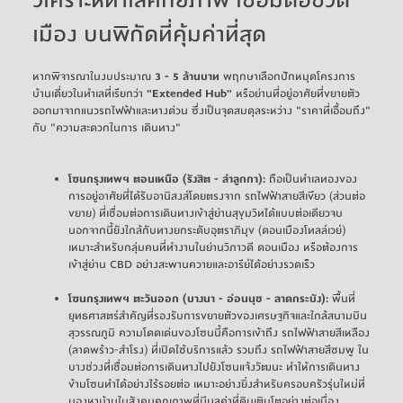
เมือง บนพิกัดที่คุ้มค่าที่สุด
หากพิจารณาในงบประมาณ 
3 - 5 ล้านบาท
 พฤกษาเลือกปักหมุดโครงการ
บ้านเดี่ยวในทำเลที่เรียกว่า 
"Extended Hub"
 หรือย่านที่อยู่อาศัยที่ขยายตัว
ออกมาจากแนวรถไฟฟ้าและทางด่วน ซึ่งเป็นจุดสมดุลระหว่าง "ราคาที่เอื้อมถึง" 
กับ "ความสะดวกในการ เดินทาง"
โซนกรุงเทพฯ ตอนเหนือ (รังสิต - ลำลูกกา):
ถือเป็นทำเลทองของ
การอยู่อาศัยที่ได้รับอานิสงส์โดยตรงจาก
รถไฟฟ้าสายสีเขียว
(ส่วนต่อ
ขยาย) ที่เชื่อมต่อการเดินทางเข้าสู่ย่านสุขุมวิทได้แบบต่อเดียวจบ
นอกจากนี้ยังใกล้กับทางยกระดับอุตราภิมุข (ดอนเมืองโทลล์เวย์)
เหมาะสำหรับกลุ่มคนที่ทำงานในย่านวิภาวดี ดอนเมือง หรือต้องการ
เข้าสู่ย่าน CBD อย่างสะพานควายและอารีย์ได้อย่างรวดเร็ว
โซนกรุงเทพฯ ตะวันออก (บางนา - อ่อนนุช - ลาดกระบัง):
พื้นที่
ยุทธศาสตร์สำคัญที่รองรับการขยายตัวของเศรษฐกิจและใกล้สนามบิน
สุวรรณภูมิ ความโดดเด่นของโซนนี้คือการเข้าถึง
รถไฟฟ้าสายสีเหลือง
(ลาดพร้าว-สำโรง) ที่เปิดใช้บริการแล้ว รวมถึง
รถไฟฟ้าสายสีชมพู
ใน
บางช่วงที่เชื่อมต่อการเดินทางไปยังโซนแจ้งวัฒนะ ทำให้การเดินทาง
ข้ามโซนทำได้อย่างไร้รอยต่อ เหมาะอย่างยิ่งสำหรับครอบครัวรุ่นใหม่ที่
มองหาบ้านในสังคมคุณภาพที่มีมูลค่าที่ดินเติบโตอย่างต่อเนื่อง