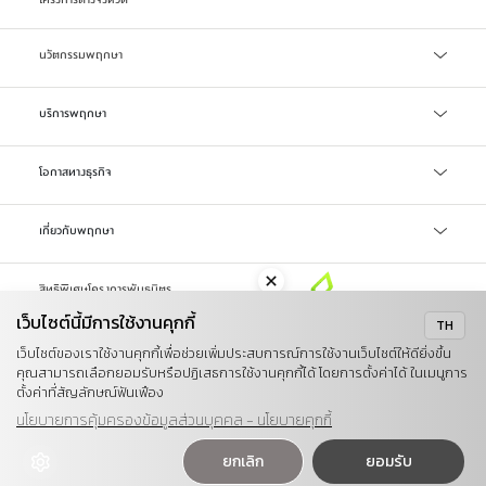
นวัตกรรมพฤกษา
เทคโนโลยี Precast
บริการพฤกษา
บริการสินเชื่อ
โอกาสทางธุรกิจ
บริการแจ้งซ่อม/แจ้งปัญหา
จัดซื้อจัดจ้าง
เกี่ยวกับพฤกษา
ลงทะเบียน Online Broker
LIFETIME WELL-LIVING
รับซื้อที่ดิน
สิทธิพิเศษโครงการพันธมิตร
รู้จักพฤกษา
เว็บไซต์นี้มีการใช้งานคุกกี้
TH
ข่าวสารและสื่อ
นโยบายคุกกี้
นโยบายการคุ้มครองข้อมูลส่วนบุคคล
เว็บไซต์ของเราใช้งานคุกกี้เพื่อช่วยเพิ่มประสบการณ์การใช้งานเว็บไซต์ให้ดียิ่งขึ้น
ข้อตกลงในการใช้งาน
แผนผังเว็บไซต์
คุณสามารถเลือกยอมรับหรือปฏิเสธการใช้งานคุกกี้ได้ โดยการตั้งค่าได้ ในเมนูการ
Investor
คำร้องขอใช้สิทธิข้อมูลส่วนบุคคล
ตั้งค่าที่สัญลักษณ์ฟันเฟือง
การพัฒนาอย่างยั่งยืน
นโยบายการคุ้มครองข้อมูลส่วนบุคคล - นโยบายคุกกี้
Powered by Unicorn Tech Integration x Mind AI
ยกเลิก
ยอมรับ
COPYRIGHT © 
2026
 PRUKSA INC.