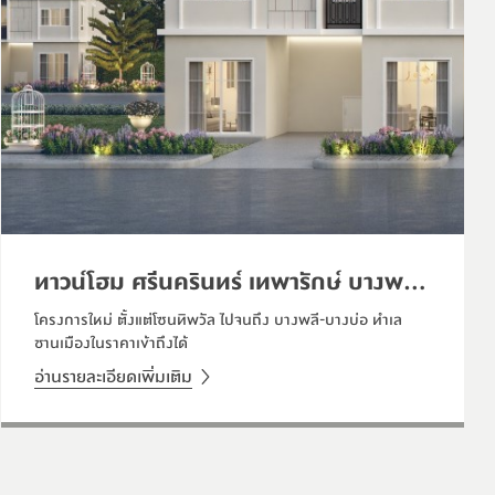
ทาวน์โฮม ศรีนครินทร์ เทพารักษ์ บางพลี
ทำเลดี ความเเจริญครบ
โครงการใหม่ ตั้งแต่โซนทิพวัล ไปจนถึง บางพลี-บางบ่อ ทำเล
ชานเมืองในราคาเข้าถึงได้
อ่านรายละเอียดเพิ่มเติม