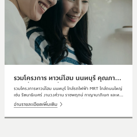
รวมโครงการ ทาวน์โฮม นนทบุรี คุณภาพ
ชีวิตที่ดี ในราคาที่ถูกกว่า
รวมโครงการทาวน์โฮม นนทบุรี ใกล้รถไฟฟ้า MRT ใกล้ถนนใหญ่
เช่น รัตนาธิเบศร์ งามวงศ์วาน ราชพฤกษ์ กาญจนาภิเษก และทา
งด่วนฯ ราคาเพียง 2 ล้านบาทต้นๆ* เท่านั้น
อ่านรายละเอียดเพิ่มเติม