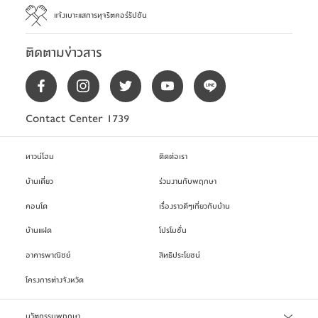
แจ้งเบาะแสการทุจริตคอร์รัปชัน
ติดตามข่าวสาร
Contact Center 1739
ทาวน์โฮม
ติดต่อเรา
บ้านเดี่ยว
ร่วมงานกับพฤกษา
คอนโด
เรื่องราวดีๆเกี่ยวกับบ้าน
บ้านแฝด
โปรโมชั่น
อาคารพาณิชย์
สิทธิประโยชน์
โครงการต่างจังหวัด
นวัตกรรมพฤกษา