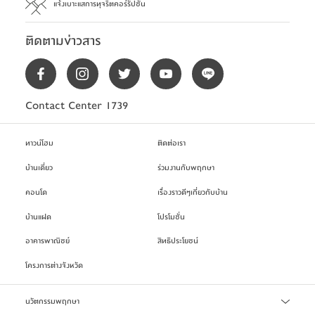
แจ้งเบาะแสการทุจริตคอร์รัปชัน
ติดตามข่าวสาร
Contact Center 1739
ทาวน์โฮม
ติดต่อเรา
บ้านเดี่ยว
ร่วมงานกับพฤกษา
คอนโด
เรื่องราวดีๆเกี่ยวกับบ้าน
บ้านแฝด
โปรโมชั่น
อาคารพาณิชย์
สิทธิประโยชน์
โครงการต่างจังหวัด
นวัตกรรมพฤกษา