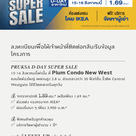
ลงทะเบียนเพื่อให้เจ้าหน้าที่ติดต่อกลับ/รับข้อมูล
โครงการ
𝑷𝑹𝑼𝑲𝑺𝑨 𝑫-𝑫𝑨𝒀 𝑺𝑼𝑷𝑬𝑹 𝑺𝑨𝑳𝑬
15-16 สิงหาคมนี้เท่านั้น ที่ 𝗣𝗹𝘂𝗺 𝗖𝗼𝗻𝗱𝗼 𝗡𝗲𝘄 𝗪𝗲𝘀𝘁
คอนโดห้องใหญ่ เพดานสูง 2.8 ม. ส่วนกลางกว่า 30 ฟังก์ชั่น รั้วติด Central
Westgate ใช้ชีวิตสะดวกในทุกวัน
💰 จากราคาปกติ 1̶.̶8̶9̶ ลบ.* เหลือเพียง 1.69 ลบ.*
✅ ห้องแต่ง ของครบจาก IKEA*
✅ ผ่อนเริ่มเบา ๆ เพียง 3,900 บ./ด.*
💰 พิเศษสำหรับลูกค้าลงทุน
✅ บริการจัดหาผู้เช่านาน 1 ปี*