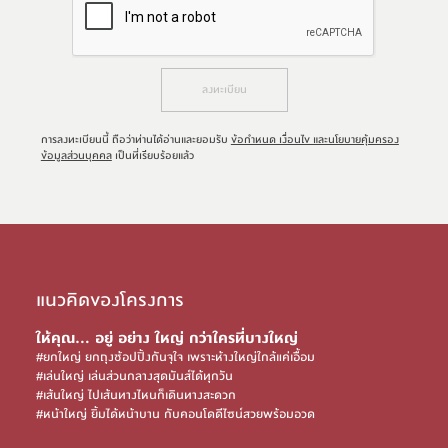
ลงทะเบียน
การลงทะเบียนนี้ ถือว่าท่านได้อ่านและยอมรับ
ข้อกำหนด เงื่อนไข และนโยบายคุ้มครอง
ข้อมูลส่วนบุคคล
เป็นที่เรียบร้อยแล้ว
แนวคิดของโครงการ
ให้คุณ… อยู่ อย่าง ใหญ่ กว่าใครที่บางใหญ่
#ยกใหญ่ ยกถุงช้อปปิ้งกันจุใจ เพราะห้างใหญ่ใกล้แค่เอื้อม
#เล่นใหญ่ เล่นส่วนกลางสุดมันส์ได้ทุกวัน
#เส้นใหญ่ ไปเส้นทางไหนก็เดินทางสะดวก
#หน้าใหญ่ ยิ้มได้หน้าบาน กับคอนโดดีไซน์สวยพร้อมอวด