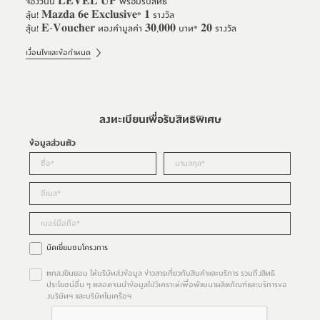
จองวันนี้ 𝐋𝐄𝐕𝐄𝐋 𝐔𝐏 พร้อมรับสิทธิ์
ลุ้น! 𝐌𝐚𝐳𝐝𝐚 𝟔𝐞 𝐄𝐱𝐜𝐥𝐮𝐬𝐢𝐯𝐞* 𝟏 รางวัล
ลุ้น! 𝐄-𝐕𝐨𝐮𝐜𝐡𝐞𝐫 ทองคำมูลค่า 𝟑𝟎,𝟎𝟎𝟎 บาท* 𝟐𝟎 รางวัล
เงื่อนไขและข้อกำหนด
ลงทะเบียนเพื่อรับสิทธิพิเศษ
ข้อมูลส่วนตัว
นัดเยี่ยมชมโครงการ
ตกลงยินยอม ให้บริษัทส่งข้อมูล ข่าวสารเกี่ยวกับสินค้าและบริการ รวมถึงสิทธิ
ประโยชน์อื่น ๆ ตลอดจนนำข้อมูลไปวิเคราะห์เพื่อพัฒนาผลิตภัณฑ์และบริการขอ
งบริษัทฯ และบริษัทในเครือฯ