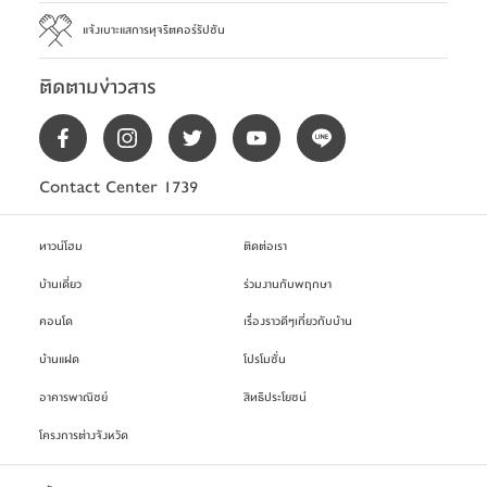
แจ้งเบาะแสการทุจริตคอร์รัปชัน
ติดตามข่าวสาร
Contact Center 1739
ทาวน์โฮม
ติดต่อเรา
บ้านเดี่ยว
ร่วมงานกับพฤกษา
คอนโด
เรื่องราวดีๆเกี่ยวกับบ้าน
บ้านแฝด
โปรโมชั่น
อาคารพาณิชย์
สิทธิประโยชน์
โครงการต่างจังหวัด