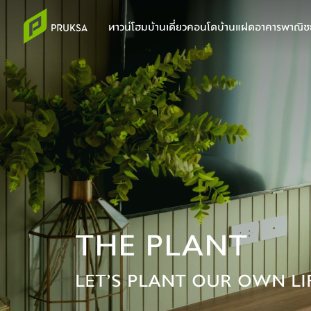
ทาวน์โฮม
บ้านเดี่ยว
คอนโด
บ้านแฝด
อาคารพาณิชย
THE PLANT
LET’S PLANT OUR OWN LI