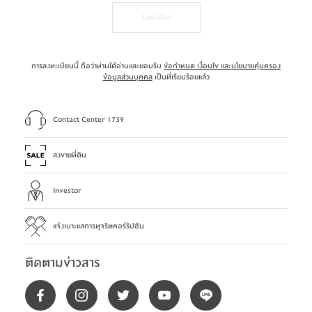
รังสิต-คลอง3
ราคาเริ่มต้น
1.79
ลงทะเบียน
ลบ.*
การลงทะเบียนนี้ ถือว่าท่านได้อ่านและยอมรับ
ข้อกำหนด เงื่อนไข และนโยบายคุ้มครอง
ข้อมูลส่วนบุคคล
เป็นที่เรียบร้อยแล้ว
Contact Center 1739
ลงขายที่ดิน
บ้านพฤกษา
รังสิต-คลอง4
โครงการ 2
Investor
ราคาเริ่มต้น
1.39
ลบ.*
แจ้งเบาะแสการทุจริตคอร์รัปชัน
ติดตามข่าวสาร