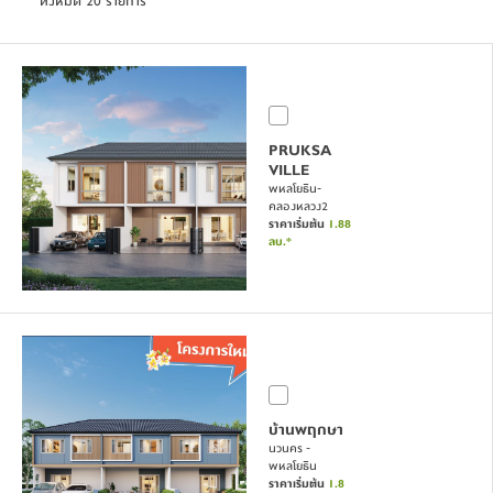
ทั้งหมด 20 รายการ
PRUKSA
VILLE
พหลโยธิน-
คลองหลวง2
ราคาเริ่มต้น
1.88
ลบ.*
บ้านพฤกษา
นวนคร -
พหลโยธิน
ราคาเริ่มต้น
1.8