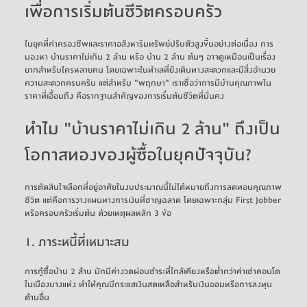
เพื่อการเริ่มต้นชีวิตครอบครัว
ในยุคที่ค่าครองชีพและราคาอสังหาริมทรัพย์ปรับตัวสูงขึ้นอย่างต่อเนื่อง การ
มองหา บ้านราคาไม่เกิน 2 ล้าน หรือ บ้าน 2 ล้าน ต้นๆ อาจดูเหมือนเป็นเรื่อง
ยากสำหรับใครหลายคน โดยเฉพาะในทำเลที่ยังเดินทางสะดวกและมีสิ่งอำนวย
ความสะดวกครบครัน แต่สำหรับ "พฤกษา" เราเชื่อว่าการมีบ้านคุณภาพใน
ราคาที่เอื้อมถึง คือรากฐานสำคัญของการเริ่มต้นชีวิตที่มั่นคง
ทำไม "บ้านราคาไม่เกิน 2 ล้าน" ถึงเป็น
โอกาสทองของผู้ซื้อในยุคปัจจุบัน?
การตัดสินใจเลือกที่อยู่อาศัยในงบประมาณนี้ไม่ได้หมายถึงการลดทอนคุณภาพ
ชีวิต แต่คือการวางแผนทางการเงินที่ชาญฉลาด โดยเฉพาะกลุ่ม First Jobber 
หรือครอบครัวเริ่มต้น ด้วยเหตุผลหลัก 3 ข้อ
1. ภาระหนี้ที่เหมาะสม
การ
กู้ซื้อบ้าน
2 ล้าน
มักมีค่างวดผ่อนชำระที่ใกล้เคียงหรือต่ำกว่าค่าเช่าคอนโด
ในเมืองบางแห่ง ทำให้คุณมีกระแสเงินสดเหลือสำหรับเงินออมหรือการลงทุน
ด้านอื่น