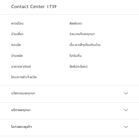
Contact Center 1739
บ้านพฤกษา
รังสิต-คลอง 5
ราคาเริ่มต้น
1.79
ทาวน์โฮม
ติดต่อเรา
ลบ.*
บ้านเดี่ยว
ร่วมงานกับพฤกษา
คอนโด
เรื่องราวดีๆเกี่ยวกับบ้าน
บ้านแฝด
โปรโมชั่น
อาคารพาณิชย์
สิทธิประโยชน์
โครงการต่างจังหวัด
บ้านพฤกษา
รังสิต-ธัญบุรี 2
นวัตกรรมพฤกษา
ราคาเริ่มต้น
1.32
ลบ.*
เทคโนโลยี Precast
บริการพฤกษา
บริการสินเชื่อ
โอกาสทางธุรกิจ
บริการแจ้งซ่อม/แจ้งปัญหา
จัดซื้อจัดจ้าง