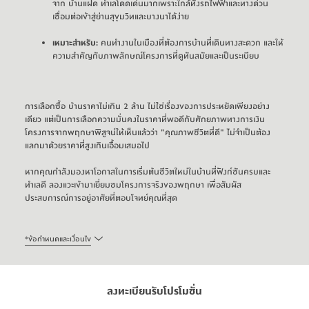
จาก
บ้านแฝด
ทำเลโดดเด่นมากเพราะใกล้ทั้งรถไฟฟ้าและทางด่วน
เชื่อมต่อเข้าสู่ย่านสุขุมวิทและบางนาได้ง่าย
เหมาะสำหรับ:
คนทำงานในเมืองที่ต้องการบ้านที่เดินทางสะดวก และให้
ความสำคัญกับภาพลักษณ์โครงการที่ดูทันสมัยและเป็นระเบียบ
การเลือกซื้อ บ้านราคาไม่เกิน 2 ล้าน ไม่ใช่เรื่องของการประหยัดเพียงอย่าง
เดียว แต่เป็นการเลือกความมั่นคงในราคาที่พอดีกับศักยภาพทางการเงิน 
โครงการจากพฤกษาพิสูจน์ให้เห็นแล้วว่า "คุณภาพชีวิตที่ดี" ไม่จำเป็นต้อง
แลกมาด้วยราคาที่สูงเกินเอื้อมเสมอไป
หากคุณกำลังมองหาโอกาสในการเริ่มต้นชีวิตใหม่ในบ้านที่ฟังก์ชันครบและ
ทำเลดี ลองแวะเข้ามาเยี่ยมชมโครงการจริงของพฤกษา เพื่อสัมผัส
ประสบการณ์การอยู่อาศัยที่ตอบโจทย์คุณที่สุด
*
ข้อกำหนดและเงื่อนไข
ลงทะเบียนรับโปรโมชั่น