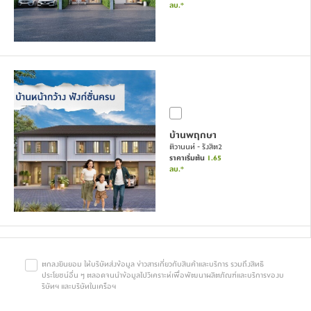
ลบ.*
บ้านพฤกษา
ติวานนท์ - รังสิต2
ราคาเริ่มต้น
1.65
ลบ.*
ตกลงยินยอม ให้บริษัทส่งข้อมูล ข่าวสารเกี่ยวกับสินค้าและบริการ รวมถึงสิทธิ
ประโยชน์อื่น ๆ ตลอดจนนำข้อมูลไปวิเคราะห์เพื่อพัฒนาผลิตภัณฑ์และบริการของบ
ริษัทฯ และบริษัทในเครือฯ
บ้านพฤกษา