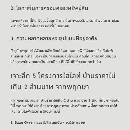
2. โอกาสในการครอบครองทรัพย์สิน
ในขณะที่ราคาที่ดินเพิ่มสูงขึ้นทุกปี การเป็นเจ้าของอสังหาริมทรัพย์ในราคาย่อม
หมายถึงโอกาสที่มูลค่าจะเพิ่มขึ้นในอนาคต
3. ความหลากหลายของรูปแบบที่อยู่อาศัย
ปัจจุบันพฤกษาได้พัฒนาผลิตภัณฑ์ที่หลากหลายเพื่อให้สอดคล้องกับไลฟ์
สไตล์ที่แตกต่าง ไม่ว่าจะเป็นการอยู่แบบสันโดษใน 
คอนโด
 ใจกลางย่านชุมชน 
หรือการขยับขยายมาเป็น
ทาวน์โฮม
 ที่ให้พื้นที่ใช้สอยมากกว่าเดิม
เจาะลึก 5 โครงการไฮไลต์ บ้านราคาไม่
เกิน 2 ล้านบาท จากพฤกษา
หากคุณกำลังมองหา 
บ้านราคาไม่เกิน 2 ล้าน
 หรือ 
บ้าน 2 ล้าน
 ที่คุ้มค่าที่สุดใน
ปีนี้ พฤกษาได้คัดสรรโครงการคุณภาพบนทำเลศักยภาพที่หลากหลาย มาให้
เลือกตามไลฟ์สไตล์การใช้ชีวิต ดังนี้
1. 
Baan Greenhaus รังสิต สเตชั่น - ซ.เวิร์คพอยท์