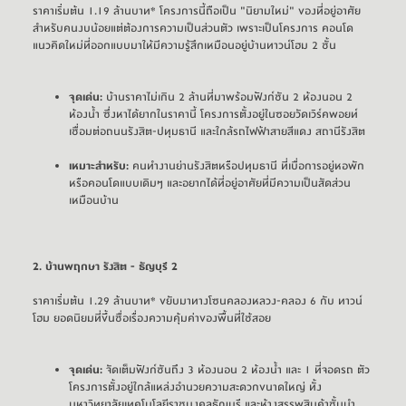
ราคาเริ่มต้น 1.19 ล้านบาท* โครงการนี้ถือเป็น "นิยามใหม่" ของที่อยู่อาศัย
สำหรับคนงบน้อยแต่ต้องการความเป็นส่วนตัว เพราะเป็นโครงการ 
คอนโด
แนวคิดใหม่ที่ออกแบบมาให้มีความรู้สึกเหมือนอยู่บ้านทาวน์โฮม 2 ชั้น
จุดเด่น:
บ้านราคาไม่เกิน 2 ล้านที่มาพร้อมฟังก์ชัน 2 ห้องนอน 2
ห้องน้ำ ซึ่งหาได้ยากในราคานี้ โครงการตั้งอยู่ในซอยวัดเวิร์คพอยท์
เชื่อมต่อถนนรังสิต-ปทุมธานี และใกล้
รถไฟฟ้าสายสีแดง
สถานีรังสิต
เหมาะสำหรับ:
คนทำงานย่านรังสิตหรือปทุมธานี ที่เบื่อการอยู่หอพัก
หรือคอนโดแบบเดิมๆ และอยากได้ที่อยู่อาศัยที่มีความเป็นสัดส่วน
เหมือนบ้าน
2. 
บ้านพฤกษา รังสิต - ธัญบุรี 2
ราคาเริ่มต้น 1.29 ล้านบาท* ขยับมาทางโซนคลองหลวง-คลอง 6 กับ
ทาวน์
โฮม
 ยอดนิยมที่ขึ้นชื่อเรื่องความคุ้มค่าของพื้นที่ใช้สอย
จุดเด่น:
จัดเต็มฟังก์ชันถึง 3 ห้องนอน 2 ห้องน้ำ และ 1 ที่จอดรถ ตัว
โครงการตั้งอยู่ใกล้แหล่งอำนวยความสะดวกขนาดใหญ่ ทั้ง
มหาวิทยาลัยเทคโนโลยีราชมงคลธัญบุรี และห้างสรรพสินค้าชั้นนำ