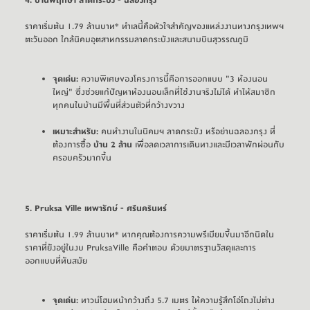
ราคาเริ่มต้น 1.79 ล้านบาท* ทำเลนี้คือหัวใจสำคัญของแหล่งงานทางกรุงเทพฯ 
ตะวันออก ใกล้นิคมอุตสาหกรรมลาดกระบังและสนามบินสุวรรณภูมิ
จุดเด่น:
ความพิเศษของโครงการนี้คือการออกแบบ "3 ห้องนอน
ใหญ่" ซึ่งช่วยแก้ปัญหาห้องนอนเล็กที่ใช้งานจริงไม่ได้ ทำให้สมาชิก
ทุกคนในบ้านมีพื้นที่ส่วนตัวที่กว้างขวาง
เหมาะสำหรับ:
คนทำงานในนิคมฯ ลาดกระบัง หรือย่านฉลองกรุง ที่
ต้องการซื้อ
บ้าน 2 ล้าน
เพื่อลดเวลาการเดินทางและมีเวลาพักผ่อนกับ
ครอบครัวมากขึ้น
5. 
Pruksa Ville เทพารักษ์ - ศรีนครินทร์
ราคาเริ่มต้น 1.99 ล้านบาท* หากคุณต้องการความพรีเมียมขึ้นมาอีกนิดใน
ราคาที่ยังอยู่ในงบ 
PruksaVille
 คือคำตอบ ด้วยมาตรฐานวัสดุและการ
ออกแบบที่ทันสมัย
จุดเด่น:
ทาวน์โฮมหน้ากว้างถึง 5.7 เมตร ให้ความรู้สึกโอ่โถงไม่ต่าง