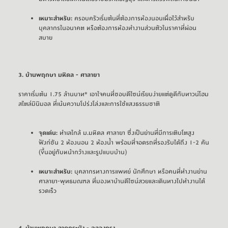
เหมาะสำหรับ:
ครอบครัวเริ่มต้นที่ต้องการห้องนอนเผื่อไว้สำหรับ
บุคลากรในอนาคต หรือต้องการห้องทำงานส่วนตัวในราคาที่ผ่อน
สบาย
3. 
บ้านพฤกษา มหิดล - ศาลายา
ราคาเริ่มต้น 1.75 ล้านบาท* เอาใจคนที่ชอบดีไซน์เรียบง่ายแต่ดูดีกับทาวน์โฮม
สไตล์มินิมอล ที่เน้นความโปร่งโล่งและการใช้แสงธรรมชาติ
จุดเด่น:
ทำเลใกล้ ม.มหิดล ศาลายา ซึ่งเป็นย่านที่มีการเติบโตสูง
ฟังก์ชัน 2 ห้องนอน 2 ห้องน้ำ พร้อมที่จอดรถที่รองรับได้ถึง 1-2 คัน
(ขึ้นอยู่กับหน้ากว้างและรูปแบบบ้าน)
เหมาะสำหรับ:
บุคลากรทางการแพทย์ นักศึกษา หรือคนที่ทำงานย่าน
ศาลายา-พุทธมณฑล ที่มองหาบ้านดีไซน์สวยและเดินทางไปทำงานได้
รวดเร็ว
4. 
บ้านพฤกษา ลาดกระบัง - ฉลองกรุง