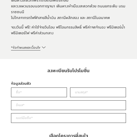
เดินทางสะดวกเพราะใกล้ถนเพชรเกษม
และวงแหวนรอบนอกกาญจนา เดินทางเข้าเมืองสะดวกด้วย ถนนยกระดับ บรม
ราชชนนี
ไม่ไกลจากรถไฟฟ้าสายสีน้ำเงิน สถานีหลักสอง และ สถานีในอนาคต
จองวันนี้ ฟรี! ค่าใช้จ่ายวันโอน ฟรีโอนกรรมสิทธิ์ ฟรีค่าจดจำนอง ฟรีมิเตอร์น้ำ 
ฟรีมิเตอร์ไฟ ฟรีค่าส่วนกลาง
*
ข้อกำหนดและเงื่อนไข
ลงทะเบียนรับโปรโมชั่น
ข้อมูลส่วนตัว
เลือกโครงการที่สนใจ