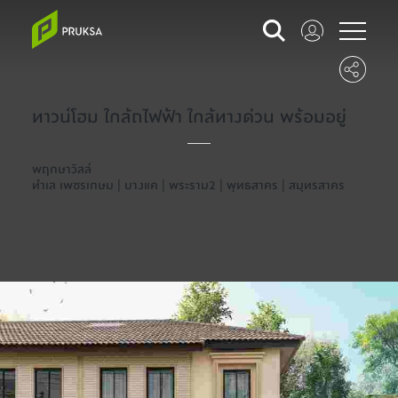
ทาวน์โฮม ใกล้ถไฟฟ้า ใกล้ทางด่วน พร้อมอยู่
พฤกษาวิลล์
ทำเล เพชรเกษม | บางแค | พระราม2 | พุทธสาคร | สมุทรสาคร