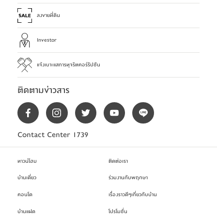
ลงขายที่ดิน
PRUKSA
VILLE
ถลาง-เทพกระษัตรี
Investor
ราคาเริ่มต้น
2.89
ลบ.
แจ้งเบาะแสการทุจริตคอร์รัปชัน
ติดตามข่าวสาร
Contact Center 1739
PRUKSA
VILLE
รังสิต-เวิร์คพอยท์
ราคาเริ่มต้น
1.69
ทาวน์โฮม
ติดต่อเรา
ลบ.
บ้านเดี่ยว
ร่วมงานกับพฤกษา
คอนโด
เรื่องราวดีๆเกี่ยวกับบ้าน
บ้านแฝด
โปรโมชั่น