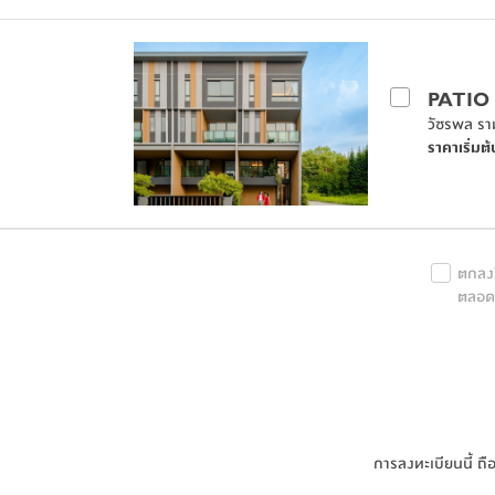
PATIO
วัชรพล รา
ราคาเริ่มต้
ตกลงย
ตลอดจ
การลงทะเบียนนี้ ถื