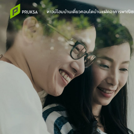
ทาวน์โฮม
บ้านเดี่ยว
คอนโด
บ้านแฝด
อาคารพาณิชย