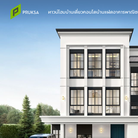
ทาวน์โฮม
บ้านเดี่ยว
คอนโด
บ้านแฝด
อาคารพาณิชย