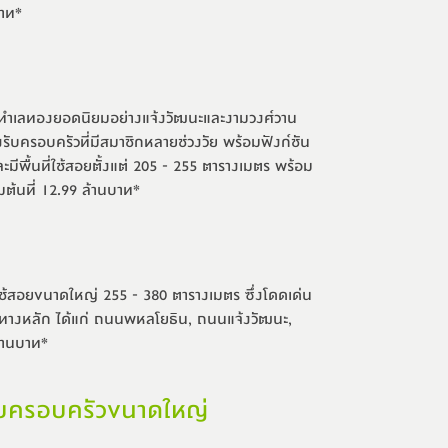
บาท*
ง 2 ทำเลทองยอดนิยมอย่างแจ้งวัฒนะและงามวงศ์วาน 
ับครอบครัวที่มีสมาชิกหลายช่วงวัย พร้อมฟังก์ชัน
มีพื้นที่ใช้สอยตั้งแต่ 205 - 255 ตารางเมตร พร้อม
่มต้นที่ 12.99 ล้านบาท*
ี่ใช้สอยขนาดใหญ่ 255 - 380 ตารางเมตร ซึ่งโดดเด่น
นทางหลัก ได้แก่ ถนนพหลโยธิน, ถนนแจ้งวัฒนะ, 
ล้านบาท*
หรับครอบครัวขนาดใหญ่
หรับครอบครัวขนาดใหญ่