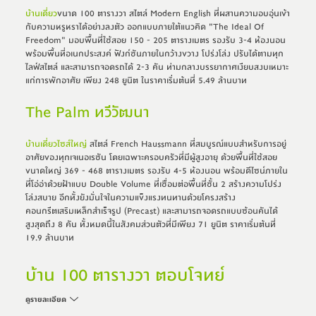
บ้านเดี่ยว
ขนาด 100 ตารางวา สไตล์ Modern English ที่ผสานความอบอุ่นเข้า
กับความหรูหราได้อย่างลงตัว ออกแบบภายใต้แนวคิด "The Ideal Of 
Freedom" มอบพื้นที่ใช้สอย 150 - 205 ตารางเมตร รองรับ 3-4 ห้องนอน 
พร้อมพื้นที่อเนกประสงค์ ฟังก์ชันภายในกว้างขวาง โปร่งโล่ง ปรับได้ตามทุก
ไลฟ์สไตล์ และสามารถจอดรถได้ 2-3 คัน ท่ามกลางบรรยากาศเงียบสงบเหมาะ
แก่การพักอาศัย เพียง 248 ยูนิต ในราคาเริ่มต้นที่ 5.49 ล้านบาท
The Palm ทวีวัฒนา
บ้านเดี่ยวไซส์ใหญ่
 สไตล์ French Haussmann ที่สมบูรณ์แบบสำหรับการอยู่
อาศัยของทุกเจเนอเรชัน โดยเฉพาะครอบครัวที่มีผู้สูงอายุ ด้วยพื้นที่ใช้สอย
ขนาดใหญ่ 369 - 468 ตารางเมตร รองรับ 4-5 ห้องนอน พร้อมดีไซน์ภายใน
ที่โอ่อ่าด้วยฝ้าแบบ Double Volume ที่เชื่อมต่อพื้นที่ชั้น 2 สร้างความโปร่ง
โล่งสบาย อีกทั้งยังมั่นใจในความแข็งแรงทนทานด้วยโครงสร้าง
คอนกรีตเสริมเหล็กสำเร็จรูป (Precast) และสามารถจอดรถแบบซ้อนคันได้
สูงสุดถึง 8 คัน ทั้งหมดนี้ในสังคมส่วนตัวที่มีเพียง 71 ยูนิต ราคาเริ่มต้นที่ 
19.9 ล้านบาท
บ้าน 100 ตารางวา ตอบโจทย์
บ้าน 100 ตารางวา ตอบโจทย์
ครอบครัวใหญ่ อยู่สบายทั้งครอบครัว
ครอบครัวใหญ่ อยู่สบายทั้งครอบครัว
ดูรายละเอียด