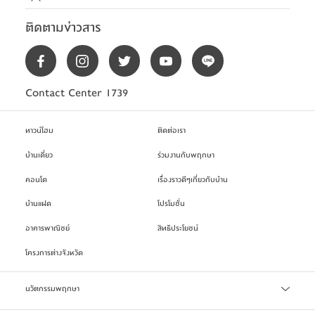
ติดตามข่าวสาร
Contact Center 1739
ทาวน์โฮม
ติดต่อเรา
บ้านเดี่ยว
ร่วมงานกับพฤกษา
คอนโด
เรื่องราวดีๆเกี่ยวกับบ้าน
บ้านแฝด
โปรโมชั่น
อาคารพาณิชย์
สิทธิประโยชน์
โครงการต่างจังหวัด
นวัตกรรมพฤกษา
เทคโนโลยี Precast