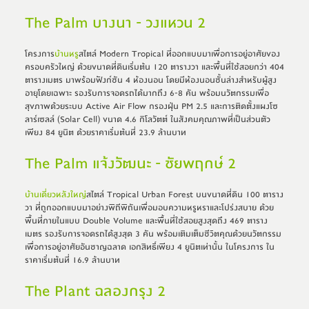
The Palm บางนา - วงแหวน 2
โครงการ
บ้านหรู
สไตล์ Modern Tropical ที่ออกแบบมาเพื่อการอยู่อาศัยของ
ครอบครัวใหญ่ ด้วยขนาดที่ดินเริ่มต้น 120 ตารางวา และพื้นที่ใช้สอยกว่า 404 
ตารางเมตร มาพร้อมฟังก์ชัน 4 ห้องนอน โดยมีห้องนอนชั้นล่างสำหรับผู้สูง
อายุโดยเฉพาะ รองรับการจอดรถได้มากถึง 6-8 คัน พร้อมนวัตกรรมเพื่อ
สุขภาพด้วยระบบ Active Air Flow กรองฝุ่น PM 2.5 และการติดตั้งแผงโซ
ลาร์เซลล์ (Solar Cell) ขนาด 4.6 กิโลวัตต์ ในสังคมคุณภาพที่เป็นส่วนตัว
เพียง 84 ยูนิต ด้วยราคาเริ่มต้นที่ 23.9 ล้านบาท
The Palm แจ้งวัฒนะ - ชัยพฤกษ์ 2
บ้านเดี่ยวหลังใหญ่
สไตล์ Tropical Urban Forest บนขนาดที่ดิน 100 ตาราง
วา ที่ถูกออกแบบมาอย่างพิถีพิถันเพื่อมอบความหรูหราและโปร่งสบาย ด้วย
พื้นที่ภายในแบบ Double Volume และพื้นที่ใช้สอยสูงสุดถึง 469 ตาราง
เมตร รองรับการจอดรถได้สูงสุด 3 คัน พร้อมเติมเต็มชีวิตคุณด้วยนวัตกรรม
เพื่อการอยู่อาศัยอันชาญฉลาด เอกสิทธิ์เพียง 4 ยูนิตเท่านั้น ในโครงการ ใน
ราคาเริ่มต้นที่ 16.9 ล้านบาท
The Plant ฉลองกรุง 2