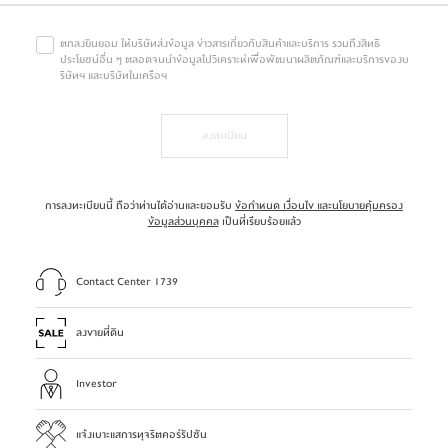
ตกลงยินยอม ให้บริษัทส่งข้อมูล ข่าวสารเกี่ยวกับสินค้าและบริการ รวมถึงสิทธิ
ประโยชน์อื่น ๆ ตลอดจนนำข้อมูลไปวิเคราะห์เพื่อพัฒนาผลิตภัณฑ์และบริการของบ
ริษัทฯ และบริษัทในเครือฯ
ลงทะเบียน
การลงทะเบียนนี้ ถือว่าท่านได้อ่านและยอมรับ
ข้อกำหนด เงื่อนไข และนโยบายคุ้มครอง
ข้อมูลส่วนบุคคล
เป็นที่เรียบร้อยแล้ว
Contact Center 1739
ลงขายที่ดิน
Investor
แจ้งเบาะแสการทุจริตคอร์รัปชัน