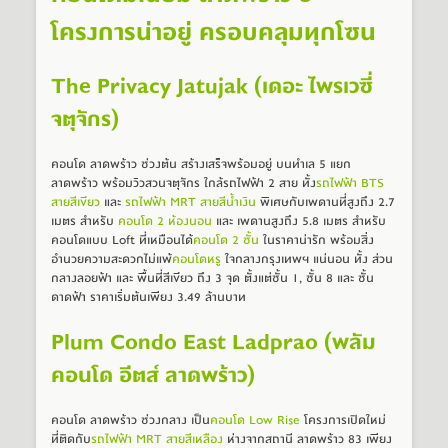
โครงการน่าอยู่ ครอบคลุมทุกโซน
The Privacy Jatujak (เดอะ ไพรเวซี่
จตุจักร)
คอนโด ลาดพร้าว ช่วงต้น สร้างเสร็จพร้อมอยู่ บนทำเล 5 แยก
ลาดพร้าว พร้อมวิวสวนจตุจักร ใกล้รถไฟฟ้า 2 สาย ทั้ง
รถไฟฟ้า BTS 
สายสีเขียว
 และ 
รถไฟฟ้า MRT สายสีน้ำเงิน
 พิเศษกับเพดานที่สูงถึง 2.7 
เมตร สำหรับ 
คอนโด 2 ห้องนอน
 และ เพดานสูงถึง 5.8 เมตร สำหรับ
คอนโดแบบ Loft ที่เหมือนได้
คอนโด 2 ชั้น
 ในราคาน่ารัก พร้อมสิ่ง
อำนวยความสะดวกไม่แพ้
คอนโดหรู
 ใจกลางกรุงเทพฯ แน่นอน ทั้ง ส่วน
กลางลอยฟ้า และ พื้นที่สีเขียว ถึง 3 จุด ตั้งแต่ชั้น 1, ชั้น 8 และ ชั้น
ดาดฟ้า ราคาเริ่มต้นเพียง 3.49 ล้านบาท
Plum Condo East Ladprao (พลัม
คอนโด อีตส์ ลาดพร้าว)
คอนโด ลาดพร้าว ช่วงกลาง เป็น
คอนโด Low Rise
 โครงการเปิดใหม่ 
ที่ติดกับ
รถไฟฟ้า MRT สายสีเหลือง
 ห่างจากสถานี ลาดพร้าว 83 เพียง 