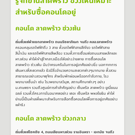
รู้จักย่านลาดพร้าว ช่วงไหนเหมาะ
สำหรับซื้อคอนโดอยู่
คอนโด ลาดพร้าว ช่วงต้น
เริ่มตั้งแต่ห้าแยกลาดพร้าว ถนนรัชดาภิเษก จนถึง คลองลาดพร้าว
ครอบคลุมรถไฟฟ้าถึง 3 สาย ทั้งรถไฟฟ้าสายสีเขียว รถไฟฟ้าสาย
สีน้ำเงิน และรถไฟฟ้าสายสีเหลือง รวมทั้งการเชื่อมต่อถนนสายหลักและ
ทางด่วน ทำให้เข้าสู่ใจกลางเมืองได้อย่างง่ายดาย การซื้อคอนโด 
ลาดพร้าว ช่วงต้น นับว่าครบครันในการอยู่อาศัยอย่างยิ่ง นอกจากการ
เดินทางที่สะดวกแล้ว ยังมีสิ่งอำนวยความสะดวกต่างๆมากมาย ทั้งสวน
สาธารณะอย่างสวนจตุจักร สำหรับพักผ่อนหรืออกกำลังกาย, โรง
พยาบาลชั้นนำ เช่น โรงพยาบาลวิมุต, สถานศึกษาต่างๆ อย่าง 
ม.เกษตรฯ รวมถึงศูนย์การค้าสำคัญอย่าง เซ็นทรัล ลาดพร้าว ยูเนี่ยนม
อลล์ รวมทั้งโครงการในอนาคตอย่าง เดอะ เซ็นทรัล พหลโยธิน ทำให้
ย่านนี้เป็นทำเลที่เหมาะสำหรับการเลือกซื้อคอนโดเพื่อการอยู่อาศัยอย่าง
แท้จริง
คอนโด ลาดพร้าว ช่วงกลาง
เริ่มตั้งแต่โชคชัย 4, ถนนเลียบทางด่วน รามอินทรา - เอกมัย จนถึง