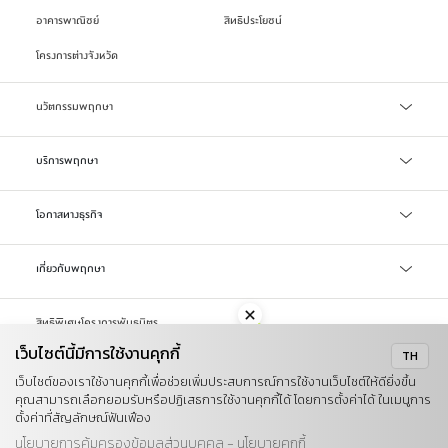
อาคารพาณิชย์
สิทธิประโยชน์
โครงการต่างจังหวัด
นวัตกรรมพฤกษา
เทคโนโลยี Precast
บริการพฤกษา
บริการสินเชื่อ
โอกาสทางธุรกิจ
บริการแจ้งซ่อม/แจ้งปัญหา
จัดซื้อจัดจ้าง
เกี่ยวกับพฤกษา
ลงทะเบียน Online Broker
LIFETIME WELL-LIVING
รับซื้อที่ดิน
สิทธิพิเศษโครงการพันธมิตร
รู้จักพฤกษา
เว็บไซต์นี้มีการใช้งานคุกกี้
TH
ข่าวสารและสื่อ
นโยบายคุกกี้
นโยบายการคุ้มครองข้อมูลส่วนบุคคล
เว็บไซต์ของเราใช้งานคุกกี้เพื่อช่วยเพิ่มประสบการณ์การใช้งานเว็บไซต์ให้ดียิ่งขึ้น
ข้อตกลงในการใช้งาน
แผนผังเว็บไซต์
คุณสามารถเลือกยอมรับหรือปฏิเสธการใช้งานคุกกี้ได้ โดยการตั้งค่าได้ ในเมนูการ
Investor
คำร้องขอใช้สิทธิข้อมูลส่วนบุคคล
ตั้งค่าที่สัญลักษณ์ฟันเฟือง
การพัฒนาอย่างยั่งยืน
นโยบายการคุ้มครองข้อมูลส่วนบุคคล - นโยบายคุกกี้