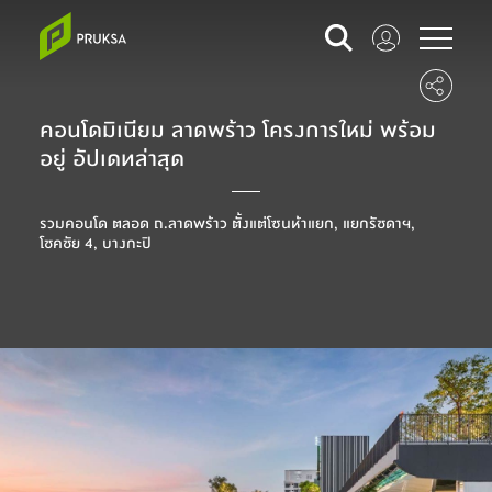
คอนโดมิเนียม ลาดพร้าว โครงการใหม่ พร้อม
อยู่ อัปเดทล่าสุด
รวมคอนโด ตลอด ถ.ลาดพร้าว ตั้งแต่โซนห้าแยก, แยกรัชดาฯ,
โชคชัย 4, บางกะปิ