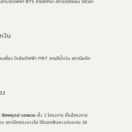
ล้กับรถไฟฟ้า BTS สายสีเขียว สถานีรัชโยธิน ใช้เวลา
เงิน
นเดี่ยว ใกล้รถไฟฟ้า MRT สายสีน้ำเงิน สถานีหลัก
วง
 ชัยพฤกษ์-วงแหวน
ทั้ง 2 โครงการ เป็นโครงการ
่วง สถานีคลองบางไผ่ ใช้เวลาเดินทางประมาณ 20