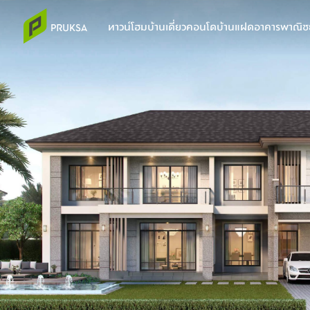
ทาวน์โฮม
บ้านเดี่ยว
คอนโด
บ้านแฝด
อาคารพาณิชย