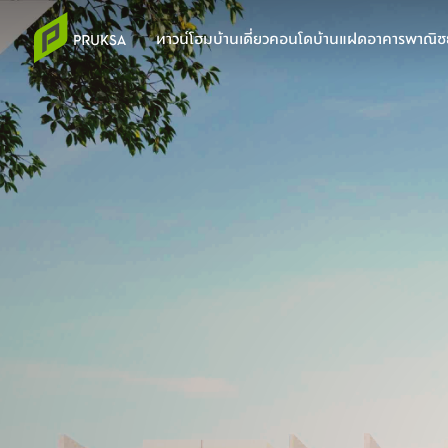
ทาวน์โฮม
บ้านเดี่ยว
คอนโด
บ้านแฝด
อาคารพาณิชย