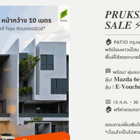
𝑷𝑹𝑼𝑲𝑺
𝑺𝑨𝑳𝑬 ⚡ 
🏠 PATIO กรุงเ
พรีเมียมทาวน์โฮม 
พื้นที่ใช้สอยขนา
🏁 พร้อม! ทุ่มแบบส
ลุ้น! 𝐌𝐚𝐳𝐝𝐚 𝟔𝐞
ลุ้น ! 𝐄-𝐕𝐨𝐮𝐜
📅 15 ก.ค. - 30 ก.
🏠 ฟรีค่าสวนกลางส
สอบถามเพิ่มเติม
*เงื่อนไขเป็นไปตา