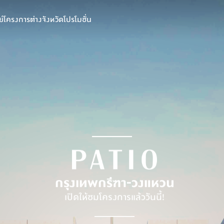
์
โครงการต่างจังหวัด
โปรโมชั่น
กรุงเทพกรีฑา-วงแหวน
เปิดให้ชมโครงการแล้ววันนี้!