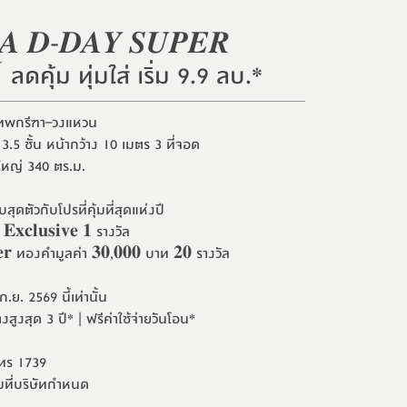
𝑨 𝑫-𝑫𝑨𝒀 𝑺𝑼𝑷𝑬𝑹
ลดคุ้ม ทุ่มใส่ เริ่ม 9.9 ลบ.*
ทพกรีฑา–วงแหวน
3.5 ชั้น หน้ากว้าง 10 เมตร 3 ที่จอด
ดใหญ่ 340 ตร.ม.
ุดตัวกับโปรที่คุ้มที่สุดแห่งปี
 𝐄𝐱𝐜𝐥𝐮𝐬𝐢𝐯𝐞 𝟏 รางวัล
𝐞𝐫 ทองคำมูลค่า 𝟑𝟎,𝟎𝟎𝟎 บาท 𝟐𝟎 รางวัล
ย. 2569 นี้เท่านั้น
ูงสุด 3 ปี* | ฟรีค่าใช้จ่ายวันโอน*
โทร 1739
มที่บริษัทกำหนด