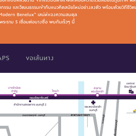
กรรม และวัฒนธรรมเข้ากับแนวคิดสมัยใหม่อย่างลงตัว พร้อมด้วยวิถีชีวิตอ
"Modern Benelux" เสน่ห์ของความสมดุล
ระราม 5 เชื่อมต่อบางซื่อ พบกันเร็วๆ นี้
APS
ขอเส้นทาง