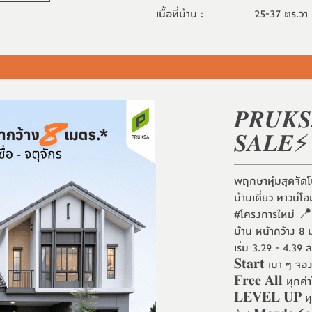
เนื้อที่บ้าน
:
25-37 ตร.วา
𝑷𝑹𝑼𝑲𝑺
𝑺𝑨𝑳𝑬⚡
พฤกษาทุ่มสุดจัดโ
บ้านเดี่ยว ทาวน์
#โครงการใหม่ 📍
บ้าน หน้ากว้าง 8 
เริ่ม 3.29 - 4.39 
𝐒𝐭𝐚𝐫𝐭 เบา ๆ จอง
𝐅𝐫𝐞𝐞 𝐀𝐥𝐥 ทุกค
𝐋𝐄𝐕𝐄𝐋 𝐔𝐏 ทุ