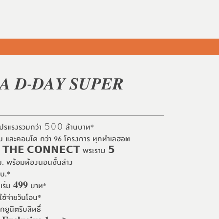
𝑨 𝑫-𝑫𝑨𝒀 𝑺𝑼𝑷𝑬𝑹
ปรแรงรวมกว่า 𝟻𝟶𝟶 ล้านบาท*
โฮม และคอนโด กว่า 96 โครงการ ทุกทำเลฮอต
 𝗧𝗛𝗘 𝗖𝗢𝗡𝗡𝗘𝗖𝗧 พระราม 𝟱
ม. พร้อมห้องนอนชั้นล่าง
ลบ.*
เริ่ม 𝟒𝟗𝟗 บาท*
่าใช้จ่ายวันโอน*
กยูนิตรับสิทธิ์