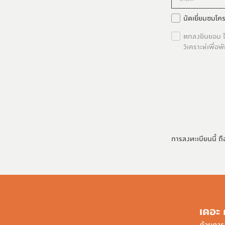
นัดเยี่ยมชมโค
ตกลงยินยอม ให
วิเคราะห์เพื่
การลงทะเบียนนี้ ถื
เดอะ 
ด้วยการ