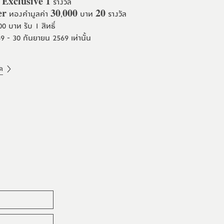
 𝐄𝐱𝐜𝐥𝐮𝐬𝐢𝐯𝐞 𝟏 รางวัล
𝐞𝐫 ทองคำมูลค่า 𝟑𝟎,𝟎𝟎𝟎 บาท 𝟐𝟎 รางวัล
0 บาท รับ 1 สิทธิ์
- 30 กันยายน 2569 เท่านั้น
ด