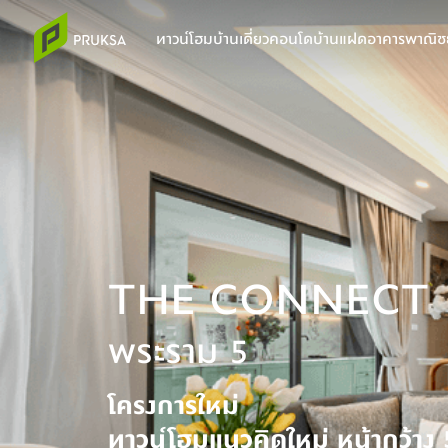
ทาวน์โฮม
บ้านเดี่ยว
คอนโด
บ้านแฝด
อาคารพาณิชย
THE CONNECT
พระราม 5
โครงการใหม่
ทาวน์โฮมแนวคิดใหม่ หน้ากว้าง 5