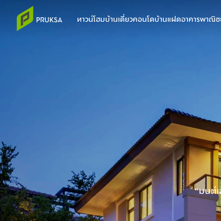
ทาวน์โฮม
บ้านเดี่ยว
คอนโด
บ้านแฝด
อาคารพาณิชย
“มนต์เ