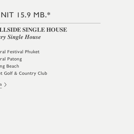
NIT 15.9 MB.*
𝐋𝐋𝐒𝐈𝐃𝐄 𝐒𝐈𝐍𝐆𝐋𝐄 𝐇𝐎𝐔𝐒𝐄
𝒚 𝑺𝒊𝒏𝒈𝒍𝒆 𝑯𝒐𝒖𝒔𝒆
ral Festival Phuket
ral Patong
ong Beach
et Golf & Country Club
ด