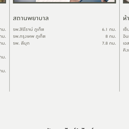
สถานพยาบาล
ห้
กม.
รพ.สิริโรจน์ ภูเก็ต
6.1 กม.
เซ็
กม.
รพ.กรุงเทพ ภูเก็ต
8 กม.
อิน
กม.
รพ. ดีบุก
7.8 กม.
เอส
คิง
กม.
กม.