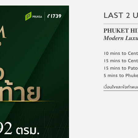
LAST 2 U
𝐏𝐇𝐔𝐊𝐄𝐓 𝐇𝐈
𝑴𝒐𝒅𝒆𝒓𝒏 𝑳𝒖𝒙𝒖
10 mins to Cent
15 mins to Cent
15 mins to Pat
5 mins to Phuk
เงื่อนไขและข้อกำหน