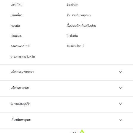
ทาวน์โฮม
ติดต่อเรา
บ้านเดี่ยว
ร่วมงานกับพฤกษา
คอนโด
เรื่องราวดีๆเกี่ยวกับบ้าน
บ้านแฝด
โปรโมชั่น
อาคารพาณิชย์
สิทธิประโยชน์
โครงการต่างจังหวัด
นวัตกรรมพฤกษา
เทคโนโลยี Precast
บริการพฤกษา
บริการสินเชื่อ
โอกาสทางธุรกิจ
บริการแจ้งซ่อม/แจ้งปัญหา
จัดซื้อจัดจ้าง
เกี่ยวกับพฤกษา
ลงทะเบียน Online Broker
LIFETIME WELL-LIVING