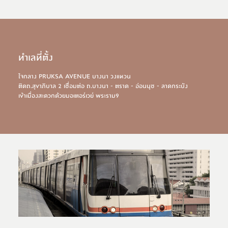
ทำเลที่ตั้ง
ใจกลาง PRUKSA AVENUE บางนา วงแหวน
ติดถ.สุขาภิบาล 2 เชื่อมต่อ ถ.บางนา - ตราด - อ่อนนุช - ลาดกระบัง
เข้าเมื่องสะดวกด้วยมอเตอร์เวย์ พระราม9