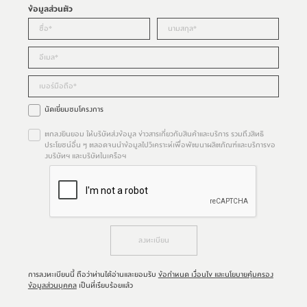
ข้อมูลส่วนตัว
นัดเยี่ยมชมโครงการ
ตกลงยินยอม ให้บริษัทส่งข้อมูล ข่าวสารเกี่ยวกับสินค้าและบริการ รวมถึงสิทธิ
ประโยชน์อื่น ๆ ตลอดจนนำข้อมูลไปวิเคราะห์เพื่อพัฒนาผลิตภัณฑ์และบริการขอ
งบริษัทฯ และบริษัทในเครือฯ
ลงทะเบียน
การลงทะเบียนนี้ ถือว่าท่านได้อ่านและยอมรับ
ข้อกำหนด เงื่อนไข และนโยบายคุ้มครอง
ข้อมูลส่วนบุคคล
เป็นที่เรียบร้อยแล้ว