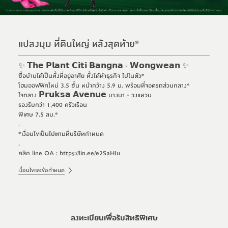
แปลงมุม ที่ดินใหญ่ หลังสุดท้าย*
✨ 𝗧𝗵𝗲 𝗣𝗹𝗮𝗻𝘁 𝗖𝗶𝘁𝗶 𝗕𝗮𝗻𝗴𝗻𝗮 - 𝗪𝗼𝗻𝗴𝘄𝗲𝗮𝗻 ✨
ซื้อบ้านได้เป็นทั้งที่อยู่อาศัย ทั้งได้ทำธุรกิจ ไปในตัว*
โฮมออฟฟิศใหม่ 3.5 ชั้น หน้ากว้าง 5.9 ม. พร้อมที่จอดรถส่วนกลาง*
ใจกลาง 𝗣𝗿𝘂𝗸𝘀𝗮 𝗔𝘃𝗲𝗻𝘂𝗲 บางนา - วงแหวน
รองรับกว่า 1,400 ครัวเรือน
พิเศษ 7.5 ลบ.*
.
*เงื่อนไขเป็นไปตามที่บริษัทกำหนด
.
คลิก line OA : https://lin.ee/e2SaHIu
เงื่อนไขและข้อกำหนด
ลงทะเบียนเพื่อรับสิทธิพิเศษ