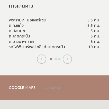
การเดินทาง
ห
 ม.
พระราม9- มอเตอร์เวย์
3.5 กม.
T
ม.
ถ.กิ่งแก้ว
3.5 กม.
R
ถ.อ่อนนุช
5 กม.
M
ถ.ลาดกระบัง
5 กม.
M
ถ.บางนา-ตราด
6 กม.
รถไฟฟ้าแอร์พอร์ตลิงค์ ลาดกระบัง
10 กม.
GOOGLE MAPS
ขอเส้นทาง