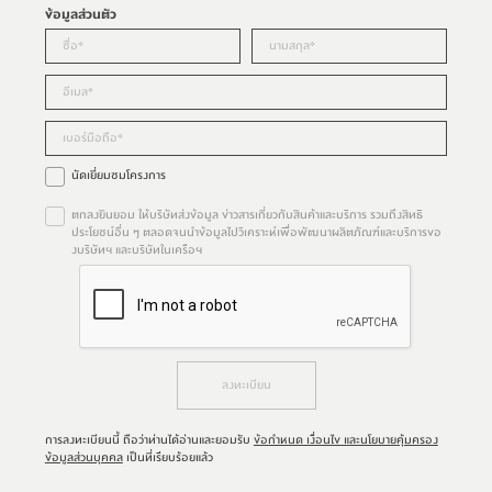
ข้อมูลส่วนตัว
นัดเยี่ยมชมโครงการ
ตกลงยินยอม ให้บริษัทส่งข้อมูล ข่าวสารเกี่ยวกับสินค้าและบริการ รวมถึงสิทธิ
ประโยชน์อื่น ๆ ตลอดจนนำข้อมูลไปวิเคราะห์เพื่อพัฒนาผลิตภัณฑ์และบริการขอ
งบริษัทฯ และบริษัทในเครือฯ
ลงทะเบียน
การลงทะเบียนนี้ ถือว่าท่านได้อ่านและยอมรับ
ข้อกำหนด เงื่อนไข และนโยบายคุ้มครอง
ข้อมูลส่วนบุคคล
เป็นที่เรียบร้อยแล้ว