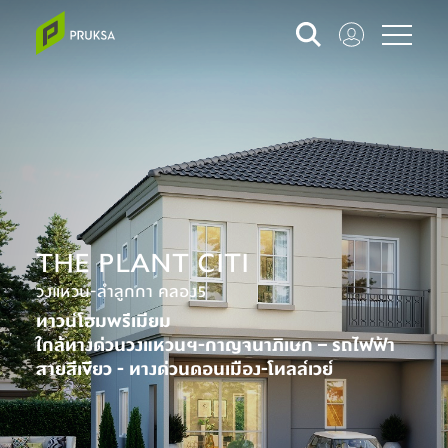
THE PLANT CITI
วงแหวน-ลำลูกกา คลอง5
ทาวน์โฮมพรีเมียม
ใกล้ทางด่วนวงแหวนฯ-กาญจนาภิเษก – รถไฟฟ้า
สายสีเขียว - ทางด่วนดอนเมือง-โทลล์เวย์