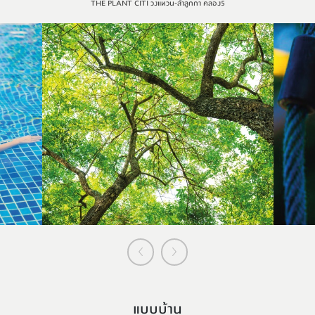
THE PLANT CITI วงแหวน-ลำลูกกา คลอง5
แบบบ้าน