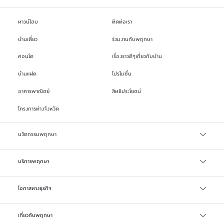
ทาวน์โฮม
ติดต่อเรา
บ้านเดี่ยว
ร่วมงานกับพฤกษา
คอนโด
เรื่องราวดีๆเกี่ยวกับบ้าน
บ้านแฝด
โปรโมชั่น
อาคารพาณิชย์
สิทธิประโยชน์
โครงการต่างจังหวัด
นวัตกรรมพฤกษา
เทคโนโลยี Precast
บริการพฤกษา
บริการสินเชื่อ
โอกาสทางธุรกิจ
บริการแจ้งซ่อม/แจ้งปัญหา
จัดซื้อจัดจ้าง
เกี่ยวกับพฤกษา
ลงทะเบียน Online Broker