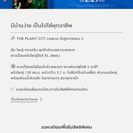
มีบ้านง่าย เป็นไปได้ทุกอาชีพ
🎉 THE PLANT CITI วงแหวน-ลำลูกกาคลอง 5
คุ้ม ใหญ่ ครบครัน ทุกสิ่งอำนวยความสะดวก
ทาวน์โฮมหลังใหญ่ไซส์ XL ลดเเรง
🤩 ทาวน์โฮมพรีเมียมใกล้วงแหวนฯ-ทางด่วนจตุโชติ 5 นาที*
หลังใหญ่ 130 ตร.ม. หน้ากว้าง 5.7 ม. ในฟังก์ชันบ้านเดี่ยว ห้องนอนใหญ่
พร้อมห้องน้ำส่วนตัว ในราคาเบาๆ สบายกระเป๋า
✅ ลงทะเบียนเยี่ยมชมโครงการรับสิทธิพิเศษก่อนใคร
เงื่อนไขและข้อกำหนด
ลงทะเบียนเพื่อรับสิทธิพิเศษ