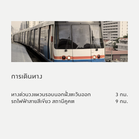
การเดินทาง
ส
ม.
ทางด่วนวงแหวนรอบนอกฝั่งตะวันออก
3 กม.
โ
ม.
รถไฟฟ้าสายสีเขียว สถานีคูคต
9 กม.
โ
กม.
โร
กม.
โร
กม.
โร
กม.
โร
กม.