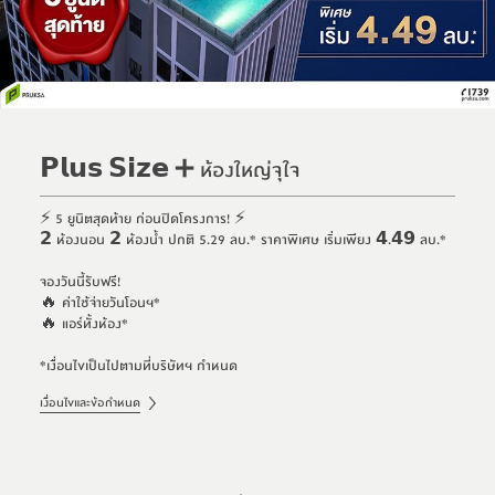
𝗣𝗹𝘂𝘀 𝗦𝗶𝘇𝗲 ➕ ห้องใหญ่จุใจ
⚡ 5 ยูนิตสุดท้าย ก่อนปิดโครงการ! ⚡
𝟮 ห้องนอน 𝟮 ห้องน้ำ ปกติ 5.29 ลบ.* ราคาพิเศษ เริ่มเพียง 𝟰.𝟰𝟵 ลบ.*
จองวันนี้รับฟรี!
🔥 ค่าใช้จ่ายวันโอนฯ*
🔥 แอร์ทั้งห้อง*
*เงื่อนไขเป็นไปตามที่บริษัทฯ กำหนด​
เงื่อนไขและข้อกำหนด