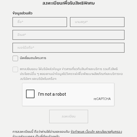
ลงทะเบียนเพื่อรับสิทธิพิเศษ
ข้อมูลส่วนตัว
นัดเยี่ยมชมโครงการ
ตกลงยินยอม ให้บริษัทส่งข้อมูล ข่าวสารเกี่ยวกับสินค้าและบริการ รวมถึงสิทธิ
ประโยชน์อื่น ๆ ตลอดจนนำข้อมูลไปวิเคราะห์เพื่อพัฒนาผลิตภัณฑ์และบริการขอ
งบริษัทฯ และบริษัทในเครือฯ
ลงทะเบียน
การลงทะเบียนนี้ ถือว่าท่านได้อ่านและยอมรับ
ข้อกำหนด เงื่อนไข และนโยบายคุ้มครอง
ข้อมูลส่วนบุคคล
เป็นที่เรียบร้อยแล้ว