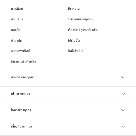
ทาวน์โฮม
ติดต่อเรา
บ้านเดี่ยว
ร่วมงานกับพฤกษา
คอนโด
เรื่องราวดีๆเกี่ยวกับบ้าน
บ้านแฝด
โปรโมชั่น
อาคารพาณิชย์
สิทธิประโยชน์
โครงการต่างจังหวัด
นวัตกรรมพฤกษา
เทคโนโลยี Precast
บริการพฤกษา
บริการสินเชื่อ
โอกาสทางธุรกิจ
บริการแจ้งซ่อม/แจ้งปัญหา
จัดซื้อจัดจ้าง
เกี่ยวกับพฤกษา
ลงทะเบียน Online Broker
LIFETIME WELL-LIVING